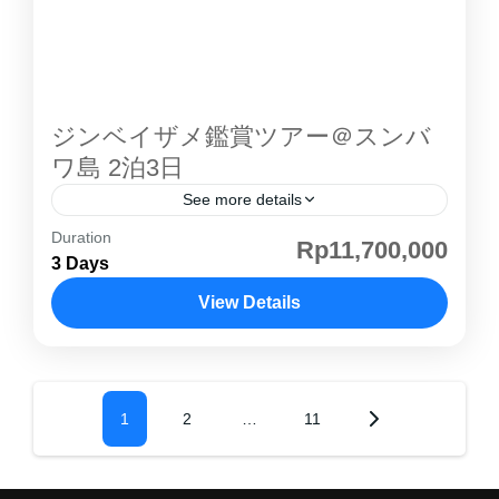
のパッケージツアーです。 ■ この ゴロンタロ
ジンベエザメツアー の魅力 1. 遭遇率の高い ジ
ンベエザメ観賞（2回） ボトゥバラニ村の湾に
は、複数のジンベエザメが回遊。小型ボートで
ジンベイザメ鑑賞ツアー＠スンバ
アクセスし、海面から大迫力の姿を観察できま
ワ島 2泊3日
す。 2. ゴロンタロ...
See more details
Duration
インドネシア・ スンバワ島 で体験する、ジン
Rp11,700,000
3 Days
ベイザメ鑑賞ツアー 。世界最大の魚、 ジンベ
イザメ と一緒に泳ぐ特別体験が可能です。透明
View Details
度抜群のモヨ島の海でシュノーケリングを楽し
コモド島
,
バリ島
,
ロンボク島・ギリ島
み、熱帯林に囲まれたマタジトゥ滝の自然散策
Posts
も満喫。海と山、自然の両方を楽しめる スンバ
Page
1
Page
2
…
Page
11
pagination
ワ島 ならではのアクティブツアーです。 🌟 ジ
ンベイザメ鑑賞 ツアーの魅力 家族・カップ
ル・友人旅行に最適安心の送迎・宿泊・アクテ