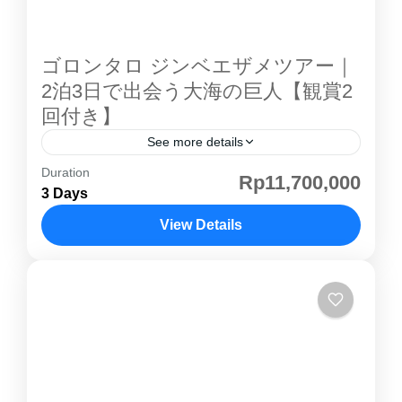
慈善、家族との時間を大切にします。 夜になる
と街は一変。モスクには多くの人が集まり、マ
ーケットにはイフタール（断食明け）の準備を
ゴロンタロ ジンベエザメツアー｜
する人々で賑わいます。 このラマダン 街歩き
2泊3日で出会う大海の巨人【観賞2
ツアーでは、その一日の流れと街の変化を実際
回付き】
に歩きながら体験します。 🕌 モスク訪問｜ラ
See more details
マダン モスク見学ツアーの魅力 ラマダン期間
Duration
■ ツアー概要 インドネシア・スラウェシ島の秘
Rp11,700,000
中のモスクは、特別な空気に満ちています。祈
3 Days
境 ゴロンタロ で、海の巨人・ ジンベエザメ に
りの意味や礼拝の流れ、ラマダンの精神につい
出会える特別な2泊3日ツアー。観賞チャンスは
View Details
て解説します。 モスクでのマナー説明あり...
2回。遭遇率の高いボトゥバラニ村で、巨大で
スラウェシ島
優しい ホエールシャーク の姿を間近でご覧い
ただけます。さらに、 ゴロンタロ を代表する
絶景スポット「パカヤタワー」や歴史ある「オ
タナハ要塞」も巡り、街の魅力をしっかり体
験。移動・ホテル・観光・専用ガイドがセット
になった、初めての ゴロンタロ 旅行にも安心