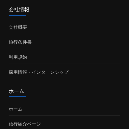
ィビティ込みで、誰でも参加しやすいツアー設
会社情報
計。 ジンベイザメと泳ぐ特別体験海の優しい巨
人と並んで泳ぐ貴重な体験は一生の思い出に。
会社概要
モヨ島シュノーケリング色とりどりの熱帯魚や
サンゴ礁を間近で観察。初心者でも安心して楽
旅行条件書
しめます。 マタジトゥ滝トレッキング美しい熱
帯林を歩きながら滝の絶景を堪能。自然の中で
利用規約
リフレッシュできるスポットです。 地元村の文
化体験スンバワ島の村人との交流や地元の生
採用情報・インターンシップ
活・文化に触れる体験も。 🐬 アクセス・概要
場所：インドネシア・スンバワ島 所要日数：2
ホーム
泊3日 おすすめ時期：乾季（4月～10月）や穏
やかな海況の時期 📩 お問い合わせ ジンベイザ
ホーム
メ鑑賞 や...
旅行紹介ページ