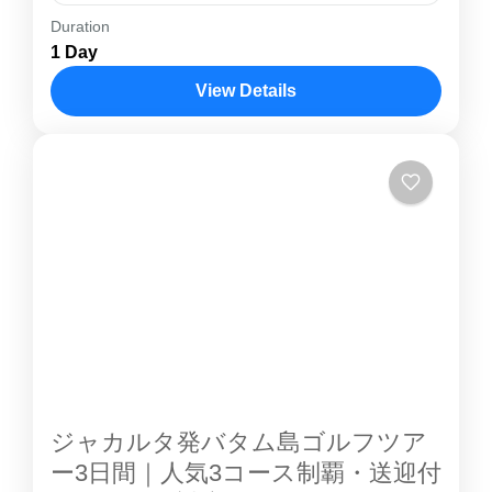
Duration
ジャカルタ発 バリ島 ツアーホリデイ イン リゾ
1 Day
ート バルナ 宿泊プラン ■ ホリデイ イン リゾー
ト バルナ ホテル紹介 ジャカルタ発で行くバリ
View Details
島ツアー。ホリデイ イン リゾート バルナ バリ
バリ島
( Holiday Inn Resort Baruna )に宿泊し、ビーチ
1 Person
フロントでゆったりとしたリゾートステイを楽
しむプランです。 空港から近くアクセス抜群で
ありながら、静かで落ち着いた環境が魅力。
広々としたプールやキッズクラブ、スパ施設も
充実しており、家族旅行からカップルまで幅広
くおすすめです。...
ジャカルタ発バタム島ゴルフツア
ー3日間｜人気3コース制覇・送迎付