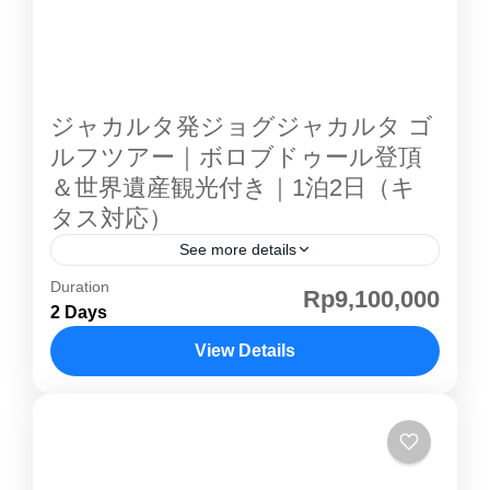
表する人気シーサイドコース 海風を感じる開放
的なレイアウト 自然の地形を活かした設計 リ
ゾート感あふれるゴルフ体験 初心者から上級者
まで楽しめる設計 🌿 観光スポット紹介 タリウ
ジャカルタ発ジョグジャカルタ ゴ
ス（手のり猿）トレッキング ブリトゥン島 な
ルフツアー｜ボロブドゥール登頂
らではの自然体験...
＆世界遺産観光付き｜1泊2日（キ
タス対応）
See more details
Duration
ジョグジャカルタ ゴルフツアー ｜ボロブドゥ
Rp9,100,000
2 Days
ール登頂＆世界遺産観光付き1泊2日 ジャカルタ
から気軽にアクセスできる文化都市「ジョグジ
View Details
ャカルタ」。世界遺産観光と本格ゴルフを短期
ジョグジャカルタ
間で楽しめる、充実の週末プランです。 日本語
ガイド・専用車付きで、初めての方やゴルフ旅
行にも安心してご参加いただけます。 🌄 観光