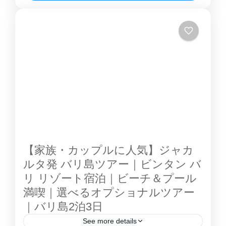
バリ島ツアー。ホテルニッコー バリ ベノアビ
バリ島
ーチ に宿泊し、上質で落ち着いたリゾートステ
イを楽しむプランです。 ヌサドゥアエリアに位
置し、美しいビーチと静かな環境が魅力。全室
スイート仕様で広々とした客室、インフィニテ
ィプールやスパなど施設も充実しており、ワン
ランク上の滞在を楽しめます。 ジャカルタ発
バリ島ツアー ホテルニッコー バリ で、贅沢な
非日常リゾートを満喫できます。 特徴 ヌサド
ゥアの高級リゾートエリア ビーチ直結でオーシ
ャンビュー満喫 全室スイートタイプの広々客室
【家族・カップルに人気】ジャカ
インフィニティプール完備...
ルタ発 バリ島ツアー｜ビンタン バ
リ リゾート宿泊｜ビーチ＆プール
満喫｜選べるオプショナルツアー
｜バリ島2泊3日
See more details