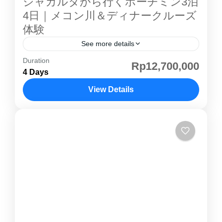
ジャカルタから行くホーチミン3泊
4日｜メコン川＆ディナークルーズ
体験
See more details
Duration
メコン川 クルーズ ＆サイゴン川ディナークル
Rp12,700,000
4 Days
ーズ付き王道プラン ホーチミン を効率よく満
喫するなら、この3泊4日ツアー。空港送迎付き
View Details
で安心、人気の メコン川 クルーズ と夜景ディ
海外旅行
ナークルーズ、さらに市内観光まで網羅した充
実プランです。 初めてのベトナム旅行にもおす
すめの王道コースです。 ジャカルタ発 ホーチ
ミン ツアー のポイント ✔ 空港送迎付きで到着
から安心✔ ミトー・ メコン川 クルーズ 体験✔
サイゴン川ディナークルーズで夜景満喫✔ ホー
チミン 市内観光 付き✔ 効率よく王道スポット
を制覇 ✨...