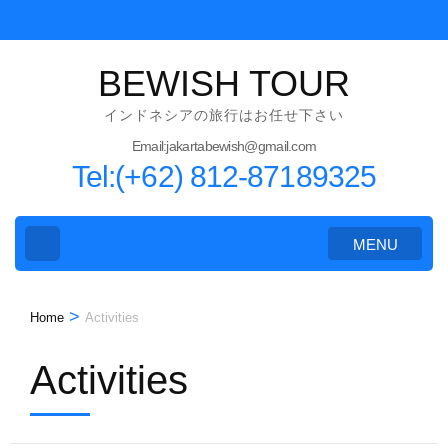
Skip
to
content
BEWISH TOUR
(Press
インドネシアの旅行はお任せ下さい
Enter)
Email:jakartabewish@gmail.com
Tel:(+62) 812-87189325
MENU
>
Home
Activities
Activities