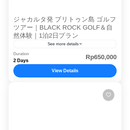
す。 自然写真家、バードウォッチャー、野生動
物ファンはもちろん、インドネシアの豊かな自
ジャカルタ発 ブリトゥン島 ゴルフ
然を体感したい方にもおすすめの本格派エコツ
ツアー｜BLACK ROCK GOLF＆自
アーです。 ウジュンクロン 国立公園 とは ウジ
然体験｜1泊2日プラン
ュン・クロン国立公園 は、1981年にユネスコ
See more details
世界自然遺産 に登録されたインドネシアを代表
Duration
ブリトゥン島 ゴルフツアー ｜BLACK ROCK
Rp650,000
する自然保護区です。 熱帯低地林、マングロー
2 Days
GOLF＆自然体験1泊2日プラン ジャカルタから
ブ、海岸林など多様な生態系が広がり、ジャワ
約1時間でアクセスできるリゾートアイランド
View Details
島固有種や絶滅危惧種を含む数多くの野生動物
「ブリトゥン島」。美しい海と自然、そして本
が生息しています。 本ツアーでは、一般的な観
スマトラ島
格ゴルフを短期間で楽しめる、週末に最適な1
光ルートでは訪れることの少ないホンジェ山周
泊2日プランです。 人気のシーサイドゴルフ
辺の森林を歩き、野生動物の観察を楽しみま
「BLACK ROCK GOLF」と、野生の小動物に
す。 ウジュンクロン ツアー の魅力 ジャワ島固
出会えるトレッキング体験を組み合わせた、ア
有種との出会い...
クティビティ重視の充実ツアーです。 ⛳ ゴルフ
場紹介 BLACK ROCK GOLF ブリトゥン島 を代