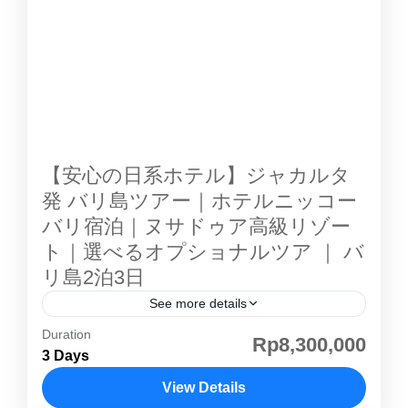
スポット紹介 ① ボロブドゥール寺院 世界最大
級の仏教遺跡 貴重な「内部登頂観光」付き 遺
跡の上層部までアクセス可能 壮大な仏教レリー
フとストゥーパ群 世界遺産ならではの圧倒的ス
ケール ※通常は外観のみの見学が多い中、内部
までご案内します ② プランバナン寺院 インド
ネシア最大級のヒンドゥー寺院群 美しい尖塔建
【安心の日系ホテル】ジャカルタ
築が特徴 夕方の幻想的な景観が人気 写真スポ
発 バリ島ツアー｜ホテルニッコー
ットとしても有名 歴史と芸術を感じる世界遺産
バリ宿泊｜ヌサドゥア高級リゾー
⛳ ゴルフ場紹介 Merapi...
ト｜選べるオプショナルツア ｜ バ
リ島2泊3日
See more details
Duration
ジャカルタ発 バリ島ツアー ホテルニッコー バ
Rp8,300,000
3 Days
リ 2泊3日 現地（バリ発着）オプショナルツア
ー ■ ホテルニッコー バリ 紹介 ジャカルタ発の
View Details