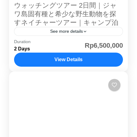
ウォッチングツアー 2日間｜ジャ
ワ島固有種と希少な野生動物を探
すネイチャーツアー｜キャンプ泊
See more details
Duration
世界自然遺産 ・ ウジュン・クロン国立公園 ｜
Rp6,500,000
2 Days
野生動物観察・ジャングルトレッキング 世界
自然遺産「 ウジュン・クロン国立公園 」は、
View Details
インドネシア・ジャワ島の最西端に位置する手
ジャカルタ
つかずの熱帯雨林です。ジャワサイの生息地と
して知られるこの森には、ジャワ島固有種をは
じめ、多くの希少な哺乳類や野鳥が暮らしてい
ます。 本ツアーでは、ジャカルタから専用車で
ウジュンクロン へ向かい、経験豊富な現地ネイ
チャーガイドとともに昼夜のジャングルトレッ
キングを実施。昼行性・夜行性の野生動物をじ
っくり探しながら、豊かな熱帯雨林を歩きま