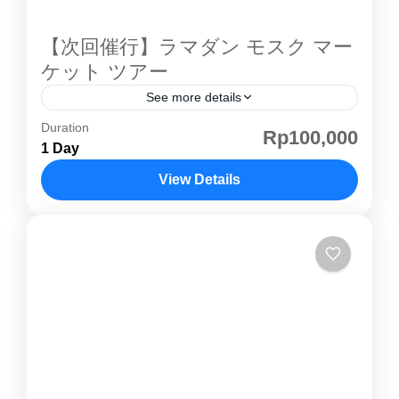
【次回催行】ラマダン モスク マー
ケット ツアー
See more details
Duration
ラマダン モスク マーケット ツアー ― 祈りと市
Rp100,000
1 Day
場を巡る特別体験 ― ラマダンの期間中、街は
いつもとは違う静けさと温かさに包まれます。
View Details
この ラマダン モスク マーケット ツアー では、
ジャカルタ
祈りの場であるモスクと、活気あふれるマーケ
ット、そしてローカルの裏道を巡りながら、断
食月ならではの文化と暮らしを体感します。 観
光地を見るだけでは終わらない、“本物のラマダ
ン”に触れる街歩き体験です。 🌙 ラマダンと
は？ ラマダンは、イスラム暦における神聖な断
食月。日の出から日没まで飲食を断ち、祈りと