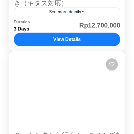
き（キタス対応）
See more details
Duration
ジャカルタ発 バタム島 ゴルフ ツアー ジャカル
Rp12,700,000
3 Days
タから気軽に行けるリゾートアイランド「 バタ
ム島 」。短期間でも本格的なゴルフを満喫でき
View Details
る、人気3コースを巡る充実プランです。空港
スマトラ島
送迎・専用車付きで、初めての方や法人コンペ
にも安心してご利用いただけます。 ⛳ バタム島
ゴルフ 場紹介 ① Palm Springs Golf & Beach
Resort 海を望む絶景シーサイドコース 開放感
あふれるレイアウト 海越えホールが印象的 リ
ゾート気分を満喫できる設計 写真映えする名物
ホール多数 ② SouthLinks...