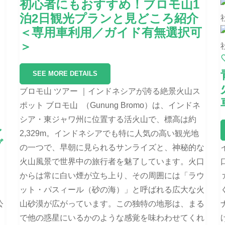
初心者にもおすすめ！ブロモ山1
泊2日観光プランと見どころ紹介
＜専用車利用／ガイド有無選択可
＞
SEE MORE DETAILS
ブロモ山 ツアー ｜インドネシアが誇る絶景火山ス
ポット ブロモ山 （Gunung Bromo）は、インドネ
シア・東ジャワ州に位置する活火山で、標高は約
ン
2,329m。インドネシアでも特に人気の高い観光地
ゾ
の一つで、早朝に見られるサンライズと、神秘的な
火山風景で世界中の旅行者を魅了しています。火口
からは常に白い煙が立ち上り、その周囲には「ラウ
ット・パスィール（砂の海）」と呼ばれる広大な火
公
山砂漠が広がっています。この独特の地形は、まる
で他の惑星にいるかのような感覚を味わわせてくれ