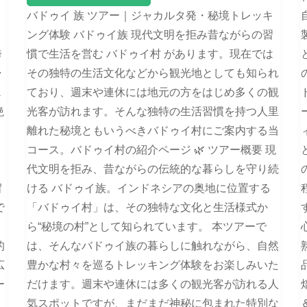
バドゥイ 族 ツアー｜ジャカルタ発・秘境トレッキ
ング体験 バドゥイ族 現代文明を拒み昔ながらの習
誇
慣で生活を営む バドゥイ村 があります。現在では
ャ
その独特の生活文化などから観光地としても知られ
ェ
ており、週末や連休には地元の方をはじめ多くの観
絶
光客が訪れます。そんな独特の生活習慣を持つ人里
離れた秘境ともいうべきバドゥイ村にご案内する当
コース。バドゥイ村の紹介ページ 🌿 ツアー概要 現
代文明を拒み、昔ながらの伝統的な暮らしを守り続
冒
ける バドゥイ族。インドネシアの奥地に位置する
で
「バドゥイ村」は、その独特な文化と生活様式か
ら“秘境の村”として知られています。 本ツアーで
的
は、そんなバドゥイ族の暮らしに触れながら、自然
広
豊かな村々を巡るトレッキング体験をお楽しみいた
ー
だけます。週末や連休には多くの観光客が訪れる人
気スポットですが、まだまだ神秘に包まれた特別な