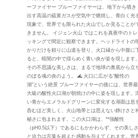
ーファイヤー ブルーファイヤーは、地下から噴き
出す高温の硫黄ガスが空気中で燃焼し、青白く光
現象で、世界でも限られた火山でしか見ることが
きません。 イジェン火山 ではこれを真夜中のトレ
ッキングで間近に観察できます。ヘッドライトの
かりだけを頼りに山道を登り、火口縁から中腹に
ると、暗闇の中で揺らめく青い炎が姿を現します
その不思議な美しさは、まるで地球の奥底から立
のぼる魂の炎のよう。 🌊 火口に広がる“酸性の
湖”という絶景 ブルーファイヤーの後には、世界最
大級の酸性火口湖が朝焼けの中に姿を現します。
い青からエメラルドグリーンに変化する湖面は息
呑むほど美しく、火山地帯とは思えない静けさと
秘さに包まれます。この火口湖は、**強酸性
（pH0.5以下）であるにもかかわらず、その美し
と迫力は言葉を超えた感動を与えてくれます。世