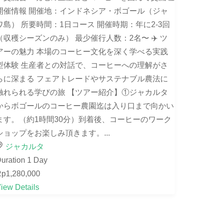
開催情報 開催地：インドネシア・ボゴール（ジャ
ワ島） 所要時間：1日コース 開催時期：年に2-3回
（収穫シーズンのみ） 最少催行人数：2名〜 ✈️ ツ
アーの魅力 本場のコーヒー文化を深く学べる実践
型体験 生産者との対話で、コーヒーへの理解がさ
らに深まる フェアトレードやサステナブル農法に
触れられる学びの旅 【ツアー紹介】①ジャカルタ
からボゴールのコーヒー農園迄は入り口まで向かい
ます。（約1時間30分）到着後、コーヒーのワーク
ショップをお楽しみ頂きます。...
ジャカルタ
uration
1 Day
p1,280,000
iew Details