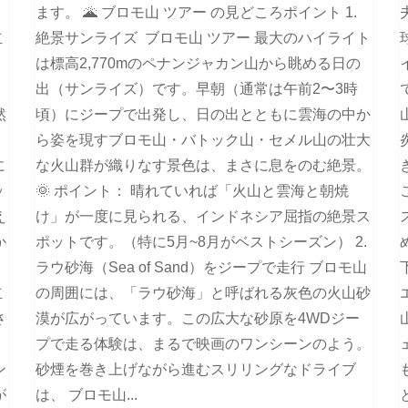
ます。 🌋 ブロモ山 ツアー の見どころポイント 1.
立
絶景サンライズ ブロモ山 ツアー 最大のハイライト
は標高2,770mのペナンジャカン山から眺める日の
出（サンライズ）です。早朝（通常は午前2〜3時
然
頃）にジープで出発し、日の出とともに雲海の中か
ら姿を現すブロモ山・バトック山・セメル山の壮大
に
な火山群が織りなす景色は、まさに息をのむ絶景。
ッ
🌞 ポイント： 晴れていれば「火山と雲海と朝焼
え
け」が一度に見られる、インドネシア屈指の絶景ス
か
ポットです。（特に5月~8月がベストシーズン） 2.
ラウ砂海（Sea of Sand）をジープで走行 ブロモ山
立
の周囲には、「ラウ砂海」と呼ばれる灰色の火山砂
さ
漠が広がっています。この広大な砂原を4WDジー
プで走る体験は、まるで映画のワンシーンのよう。
ン
砂煙を巻き上げながら進むスリリングなドライブ
が
は、 ブロモ山...