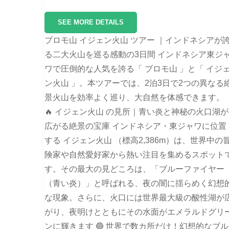
SEE MORE DETAILS
ブロモ山 イジェン火山 ツアー ｜インドネシアが
る二大火山を巡る感動の3日間 インドネシア東ジ
ワで圧倒的な人気を誇る「 ブロモ山 」と「 イジ
ン火山 」。本ツアーでは、2泊3日で2つの異なる
景火山を効率よく巡り、大自然を体感できます。
🔥 イジェン火山 の見所｜青い炎と神秘の火口湖が
広がる絶景の宝庫 インドネシア・東ジャワに位置
する イジェン火山 （標高2,386m）は、世界中の
険家や自然愛好家から熱い注目を集めるスポット
す。その最大の見どころは、「ブルーファイヤー
（青い炎）」と呼ばれる、夜の闇に揺らめく幻想
な現象。さらに、火口には世界最大級の酸性湖が
がり、夜明けとともにその水面がエメラルドグリ
ンに輝きます 🔵 世界で数カ所だけ！幻想的なブル