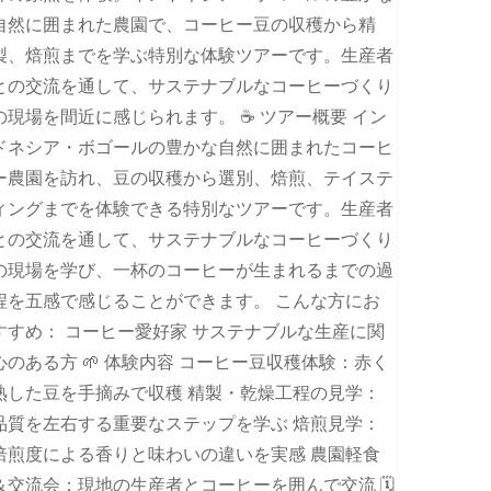
自然に囲まれた農園で、コーヒー豆の収穫から精
製、焙煎までを学ぶ特別な体験ツアーです。生産者
との交流を通して、サステナブルなコーヒーづくり
の現場を間近に感じられます。 ☕ ツアー概要 イン
ドネシア・ボゴールの豊かな自然に囲まれたコーヒ
ー農園を訪れ、豆の収穫から選別、焙煎、テイステ
ィングまでを体験できる特別なツアーです。生産者
との交流を通して、サステナブルなコーヒーづくり
の現場を学び、一杯のコーヒーが生まれるまでの過
程を五感で感じることができます。 こんな方にお
すすめ： コーヒー愛好家 サステナブルな生産に関
心のある方 🌱 体験内容 コーヒー豆収穫体験：赤く
熟した豆を手摘みで収穫 精製・乾燥工程の見学：
品質を左右する重要なステップを学ぶ 焙煎見学：
焙煎度による香りと味わいの違いを実感 農園軽食
＆交流会：現地の生産者とコーヒーを囲んで交流 🗓