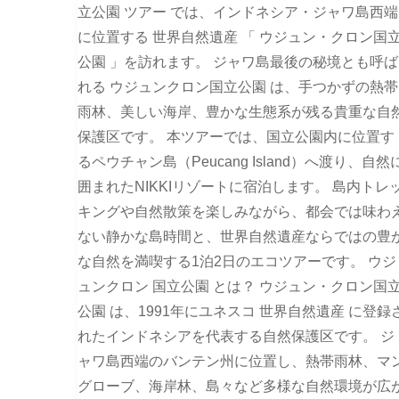
立公園 ツアー では、インドネシア・ジャワ島西端
に位置する 世界自然遺産 「 ウジュン・クロン国
公園 」を訪れます。 ジャワ島最後の秘境とも呼ば
れる ウジュンクロン国立公園 は、手つかずの熱帯
雨林、美しい海岸、豊かな生態系が残る貴重な自
保護区です。 本ツアーでは、国立公園内に位置す
るペウチャン島（Peucang Island）へ渡り、自然
囲まれたNIKKIリゾートに宿泊します。 島内トレ
キングや自然散策を楽しみながら、都会では味わ
ない静かな島時間と、世界自然遺産ならではの豊
な自然を満喫する1泊2日のエコツアーです。 ウジ
ュンクロン 国立公園 とは？ ウジュン・クロン国
公園 は、1991年にユネスコ 世界自然遺産 に登録
れたインドネシアを代表する自然保護区です。 ジ
ャワ島西端のバンテン州に位置し、熱帯雨林、マ
グローブ、海岸林、島々など多様な自然環境が広