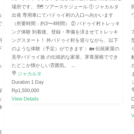
場所です。 🗺️ ツアースケジュール ① ジャカルタ
る
出発 専用車にてバドゥイ村の入口へ向かいます
で
（所要時間：約3〜4時間） ② バドゥイ村トレッキ
ング体験 到着後、登録・準備を済ませてトレッキ
明
ングスタート！ 外バドゥイ村を巡りながら、以下
下
のような体験（予定）ができます： 🏡 伝統家屋の
。
見学バドゥイ族 の伝統的な家屋。茅葺屋根ででき
ち
たどこか懐かしい雰囲気。 ...
ジャカルタ
Duration
1 Day
深
Rp1,500,000
を
View Details
D
神
R
V
さ
界