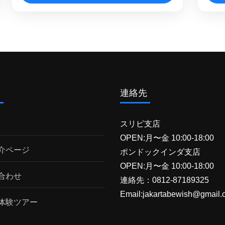
ゥー教寺院、 プランバナン 寺院群があ
が
ジョグジャカルタ
ジ
ります。世界遺産に登録され、注目を浴
と
びる プランバナン 寺院ですが、実は近
で
辺には同じく世界遺産に登録されている
径
有名な遺跡がいくつか点在しています。
の
このツアーでは、中でも人気の高い プラ
で
ンバナン 寺院、 セウー寺院 、 プラオサ
と
ム
連絡先
ン寺院 、 ラトゥボコ 王宮遺跡をご案内
陽
致します。 当地では 日本語ガイド と専
り
スリピ支店
用車でご案内致しますので、お客様のペ
目
OPEN:月〜金 10:00-18:00
ースに沿ったご案内が可能でございま
さ
介ページ
ポンドックインダ支店
す。この場所に行きたい、この遺跡をも
ジ
OPEN:月〜金 10:00-18:00
っと見たいなどのご希望がございました
あ
合わせ
連絡先：0812-87189325
らお申し付けください。 ジョグジャカル
の
Email:jakartabewish@gmail.
体験ツアー
タ 紹介ページジョグジャカルタ ツア
洞
ー（一覧）世界遺産をめぐるツアー（一
し