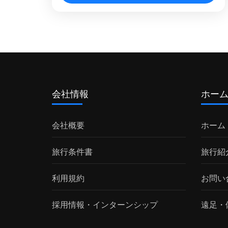
ったりの場所です。王宮文化で有名な ソ
ジョグジャカルタ
ロ ですが、 ソロ郊外にも実は世界遺産
や有名なヒンドゥー寺院、絶景スポット
が数々あります。 このツアーではソロ郊
外のなかなか行くのが難しい山の上ま
で、日本語ガイドと専用車でご案内致し
ます。 ジャワ原人が発掘された サンギ
会社情報
ホー
ラン 世界文化遺産 初期人類遺跡の博物
館。そして、霊峰ラウ山の中腹に位置す
会社概要
ホーム
るヒンドゥー教寺院 チュト寺院・ スク
ー寺院 へ。 チュト寺院 はヒンドゥー教
旅行条件書
旅行紹
の寺院でありながら、土着のジャワのア
ニミズム信仰が結びついています。寺院
利用規約
お問い
の広場には、他のヒンドゥー教寺院では
採用情報・インターンシップ
遠足・
みられないような巨大なリンガとヨニや
様々な動物の石像が象徴的です。 当地で