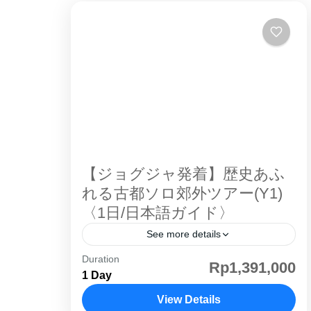
【ジョグジャ発着】歴史あふ
れる古都ソロ郊外ツアー(Y1)
〈1日/日本語ガイド〉
See more details
Duration
サンギラン 世界遺産 。ソロ（スラカル
Rp1,391,000
1 Day
タ）はジョグジャカルタの隣町。休日に
ぶらりと足を伸ばして小旅行するにはぴ
View Details