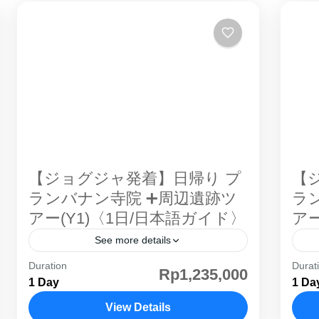
【ジョグジャ発着】日帰り プ
【
ランバナン寺院 ➕周辺遺跡ツ
ラ
アー(Y1)〈1日/日本語ガイド〉
アー
See more details
Duration
Durat
プランバナン遺跡 現地発着 ジョグジャ
ジ
Rp1,235,000
1 Day
1 Da
カルタ の日帰りツアー。 ジョグジャカ
カ
ルタ には インドネシア 最大級のヒンド
View Details
ル