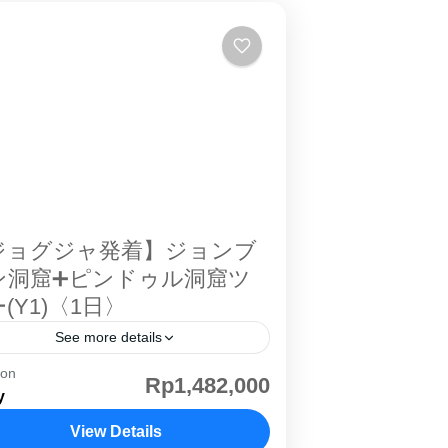
ジョグジャ発着】ジョンブ
ン洞窟➕ピンドゥル洞窟ツ
(Y1)〈1日〉
See more details
ion
ョンブラン洞窟。現地発着 ジョグジャ
Rp1,482,000
y
ルタ の日帰りツアー。 ジョグジャカ
タ 中心部から離れた郊外には自然が広
View Details