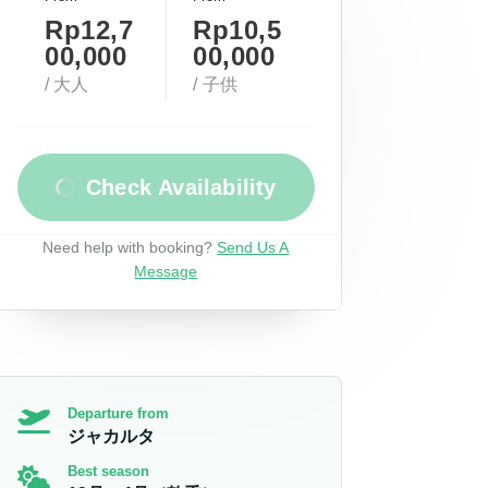
Rp12,7
Rp10,5
00,000
00,000
/ 大人
/ 子供
Check Availability
Need help with booking?
Send Us A
Message
Departure from
ジャカルタ
Best season