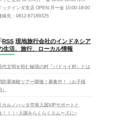
ドックインダ支店 OPEN:月〜金 10:00-18:00
連絡先：0812-87189325
現地旅行会社のインドネシア
の生活、旅行、ローカル情報
現代文明を拒む秘境の村『バドゥイ村』とは
消防署体験ツアー開催！募集中！（お子様
用）
スカルノハッタ空港入国VIPサポートと
は！！！~入国をらくらくスムーズに~