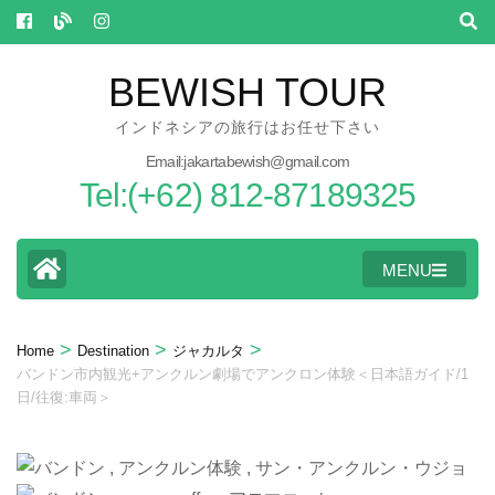
Skip
to
content
BEWISH TOUR
(Press
インドネシアの旅行はお任せ下さい
Enter)
Email:jakartabewish@gmail.com
Tel:(+62) 812-87189325
MENU
>
>
>
Home
Destination
ジャカルタ
バンドン市内観光+アンクルン劇場でアンクロン体験＜日本語ガイド/1
日/往復:車両＞