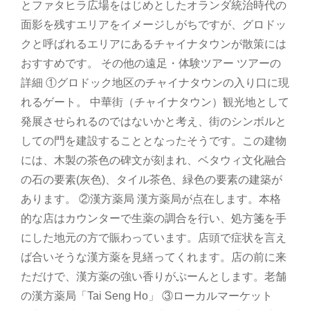
とファタヒラ広場をはじめとしたオランダ統治時代の
面影を残すエリアをイメージしがちですが、グロドッ
クと呼ばれるエリアにあるチャイナタウンが散策には
おすすめです。 その他の遠足・体験ツアー ツアーの
詳細 ①グロドック地区のチャイナタウンの入り口に現
れるゲート。 中華街（チャイナタウン）観光地として
発展させられるのではないかと考え、街のシンボルと
しての門を建設することとなったそうです。この建物
には、木製の茶色の碑文が刻まれ、ベタウィ文化融合
の石の要素(灰色)、タイル茶色、緑色の要素の建築が
あります。 ②漢方薬局 漢方薬局が点在します。本格
的な店はカウンターで生薬の調合を行い、処方箋を手
にした地元の方で賑わっています。店頭で症状を言え
ば合いそうな漢方薬を見繕ってくれます。店の前に来
ただけで、漢方薬の強い香りがぷーんとします。老舗
の漢方薬局「Tai Seng Ho」 ③ローカルマーケット