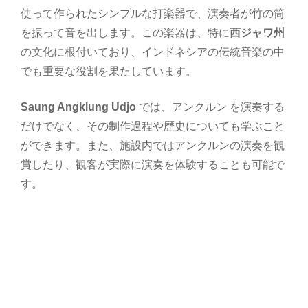
使って作られたシンプルな打楽器で、演奏者が竹の筒
を振って音を出します。この楽器は、特に
西ジャワ州
の文化に根付いており、インドネシアの伝統音楽の中
でも重要な役割を果たしています。
Saung Angklung Udjo
では、アンクルン を演奏する
だけでなく、その制作過程や歴史についても学ぶこと
ができます。また、施設内ではアンクルンの演奏を観
賞したり、観客が実際に演奏を体験することも可能で
す。
サン・アンクルン・ウジョ , グドゥン・サテ , Aroma
Coffee , アロマ・コーヒー , バンドン , アンクルン , サ
ン・アンクルン・ウジョ , グドゥン・サテ , Aroma
Coffee , アロマ・コーヒー , バンドン , アンクルン , サ
ン・アンクルン・ウジョ , グドゥン・サテ , Aroma