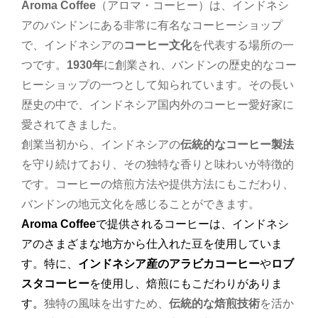
Aroma Coffee
（アロマ・コーヒー）は、インドネシ
アのバンドンにある非常に有名なコーヒーショップ
で、インドネシアの
コーヒー文化
を代表する場所の一
つです。
1930年
に創業され、バンドンの歴史的なコー
ヒーショップの一つとして知られています。その長い
歴史の中で、インドネシア国内外のコーヒー愛好家に
愛されてきました。
創業当初から、インドネシアの
伝統的なコーヒー製法
を守り続けており、その独特な香りと味わいが特徴的
です。コーヒーの焙煎方法や提供方法にもこだわり、
バンドンの地元文化を感じることができます。
Aroma Coffee
で提供されるコーヒーは、インドネシ
アのさまざまな地方から仕入れた豆を使用していま
す。特に、
インドネシア産のアラビカコーヒー
や
ロブ
スタコーヒー
を使用し、焙煎にもこだわりがありま
す。
独特の風味を出すため、
伝統的な焙煎技術
を活か