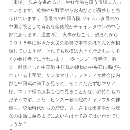
（市場） 歩みを進めると、生鮮食品を扱う市場に入っ
ていきます。乾物やら野菜やらお肉などが所狭しと売
られています 。 ④最古の中国寺院 ジャカルタ最古の
中国寺院として有名な金徳院がチャイナタウンの中心
部にあります。過去2回、火事が起こり、残念ながら
２０１５年に起きた火災の影響で本堂のほとんどが損
傷していますが、それでも規模は大きく歴史もあり多
くの参拝者でにぎわいます。 ⑤ヒンズー教寺院、教
会、雑然とした中華街 中国風の建物の中央部に掲げら
れている十字架。サンタマリアデファティマ教会は内
部も中国式の細工が見られ、そこにたたずむマリア
様。マリア様の服装も他で見ることがない独特なもの
だそうです。また、ヒンズー教寺院のギャンブルの神
様も。統治時代からの歴史、さまざまな出来事から現
在の生活に至るまでに思いをはせてみてはいかがでし
ょうか？