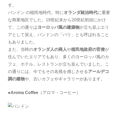
す。
バンドン の植民地時代、特に
オランダ統治時代
に重要
な商業地区でした。19世紀末から20世紀初頭にかけ
て、この通りは
ヨーロッパ風の建築物
が立ち並ぶエリ
アとして栄え、バンドンの「パリ」とも呼ばれること
もありました。
また、当時の
オランダ人の商人
や
植民地政府の官僚
が
住んでいたエリアでもあり、多くのヨーロッパ風のカ
フェ、ホテル、レストランが立ち並んでいました。こ
の通りには、今でもその名残を感じさせる
アールデコ
調の建物
や、古いカフェやギャラリーがあります。
●
Aroma Coffee
（アロマ・コーヒー）