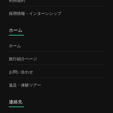
利用規約
ではの経験ができるかも！ ●ダヤック民族の
ることができます。かわいらしいオラウータ
伝統家屋ポンティアナックに住むダヤック民
ンの生態を覗き見しましょう！ エコロッジサ
採用情報・インターンシップ
族の伝統家屋。洪水や食物を食べにくる害獣
ンバジョ ロッジに宿泊します。自然に囲まれ
といったものから避けるために高床式でとて
た素敵なエコロッジです。部屋の中の様子。
も長い様式になっています。 手すり付きの階
ホーム
蚊帳があるので虫の心配なく、ぐっすり寝る
段があり上にも上れる！ ●西カリマンタン州
ことができます。
博物館1974年に建てられた西カリマンタン州
ホーム
博物館。西カリマンタンにまつわる文化財は
もちろん、ポンティアナックとつながりが深
旅行紹介ページ
い中国やベトナム、日本などに関わりがある
展示物も収蔵されています。 ●アロエベラセ
お問い合わせ
ンター アロエ栽培技術などの研究所。ポン
遠足・体験ツアー
ティアナックの気候はアロエ栽培に向いてい
るため、特産物として州政府も力を入れてい
ます。 立派で大きなアロエが栽培されていま
連絡先
す。 ●カプアス川クルージング屋形船のよう