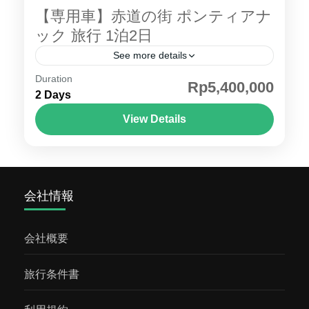
ーヒーのワークショップをお楽しみ頂きま
大きさも相まってとてもかわいらしいです。
【専用車】赤道の街 ポンティアナ
す。...
約25cmもある長い舌や長く伸びた鉤爪のおか
ック 旅行 1泊2日
げで易々木登りができるなど、とてもユニー
See more details
クな生態をしています。 ヒタム川で川下りカ
Duration
赤道 が通る国は14カ国あり、アジア では唯一
Rp5,400,000
リマンタン島のジャングルにあるヒタム川で
2 Days
インドネシアのカリマンタン島 に ポンティア
川下り。運が良ければテングザルをみれるか
ナック があります。 ポンティアナック は人口
View Details
も！ジャングルトレッキング（キャノピーウ
50万人余りの比較的大きな地方都市で、陸路
カリマンタン
ォーク）ブキットバンキライのジャングルで
で行けるマレーシアやブルネイにも近く、華
約3時間ほどトレッキングします。多様性豊か
人系インドネシア人のほかマレー系、ダヤッ
なジャングルではたくさんの珍しい動植物を
会社情報
ク人も多く住んでおり、旧正月には街中がデ
目にかけることができます！地面から約30メ
コレーションできらびやかに飾りがされま
ートルの高さに掛けられた木製の橋（キャノ
す。ポンティアナック 紹介ページはこちらそ
会社概要
ピーブリッジ）からは、ジャングルの美しい
の他のカリマンタン島のツアー 【主要観光所
自然を見渡せます！空気もとても新鮮で気持
のご案内】 ●赤道 記念碑インドネシアで唯一
旅行条件書
ちいいです オラウータン保護センター野生に
の赤道記念碑。 生卵立てに挑戦など赤道なら
近い状態で保護されているオラウータンを見