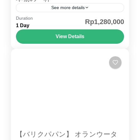
See more details
Duration
ボゴールのコーヒー豆収穫ツアーで、香り豊
Rp1,280,000
1 Day
かな一杯の原点を体験。インドネシア・ボゴ
ールの豊かな自然に囲まれた農園で、コーヒ
View Details
ー豆の収穫から精製、焙煎までを学ぶ特別な
ジャカルタ
体験ツアーです。生産者との交流を通して、
サステナブルなコーヒーづくりの現場を間近
に感じられます。 ☕ ツアー概要 インドネシ
ア・ボゴールの豊かな自然に囲まれたコーヒ
ー農園を訪れ、豆の収穫から選別、焙煎、テ
イスティングまでを体験できる特別なツアー
です。生産者との交流を通して、サステナブ
ルなコーヒーづくりの現場を学び、一杯のコ
ーヒーが生まれるまでの過程を五感で感じる
ことができます。 こんな方におすすめ： コー
【バリクパパン】 オランウータ