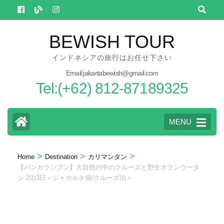
Skip
to
content
BEWISH TOUR
(Press
インドネシアの旅行はお任せ下さい
Enter)
Email:jakartabewish@gmail.com
Tel:(+62) 812-87189325
MENU
>
>
>
Home
Destination
カリマンタン
【パンカランブン】大自然の中のクルーズと野生オランウータ
ン 2泊3日＜ジャカルタ発/クルーズ泊＞