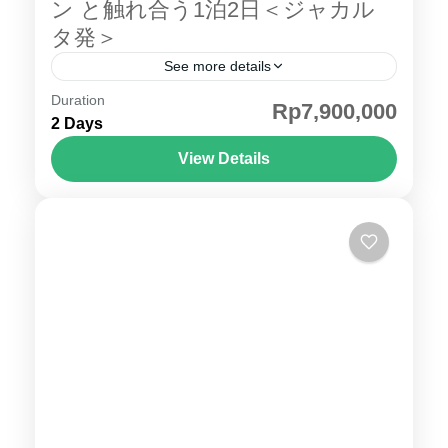
ヒー愛好家 サステナブルな生産に関心のある
ン と触れ合う1泊2日＜ジャカル
方 🌱 体験内容 コーヒー豆収穫体験：赤く熟し
タ発＞
た豆を手摘みで収穫 精製・乾燥工程の見学：
See more details
品質を左右する重要なステップを学ぶ 焙煎見
Duration
バリクパパン のオラウータン 保護センター が
Rp7,900,000
学：焙煎度による香りと味わいの違いを実感
2 Days
隣接した エコロッジ に泊まる！ロッジの裏に
農園軽食＆交流会：現地の生産者とコーヒー
は、 オラウータン保護センター があり、 オラ
View Details
を囲んで交流 🗓 開催情報 開催地：インドネシ
ンウータン を身近に楽しめます。ジャングル
カリマンタン
ア・ボゴール（ジャワ島） 所要時間：1日コ
の リバークルーズ や大自然の中をトレッキン
ース 開催時期：年に2-3回（収穫シーズンの
グするアクティビティもあり、大自然を楽し
み） 最少催行人数：2名〜 ✈️ ツアーの魅力 本
むのにおすすめです。ジャカルタから、最も
場のコーヒー文化を深く学べる実践型体験 生
お手頃に、気軽に オランウータン と触れ合え
産者との対話で、コーヒーへの理解がさらに
る行き先です。【ツアーの見どころ紹介】 マ
深まる フェアトレードやサステナブル農法に
レーグマ保護センター絶滅危惧種にしてされ
触れられる学びの旅 【ツアー紹介】①ジャカ
ている世界最小の熊、マレーグマを観察する
ルタからボゴールのコーヒー農園迄は入り口
ことができます。マレーグマの胸元には三日
まで向かいます。（約1時間30分）到着後、コ
月のようなかわいい模様があり、犬のような