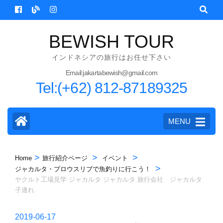
Skip
to
content
BEWISH TOUR
(Press
インドネシアの旅行はお任せ下さい
Enter)
Email:jakartabewish@gmail.com
Tel:(+62) 812-87189325
MENU
>
>
>
Home
旅行紹介ページ
イベント
>
ジャカルタ・プロウスリブで魚釣りに行こう！
ヤクルト工場見学 ジャカルタ ジャカルタ 旅行会社 ジャカルタ
子連れ
2019-06-17