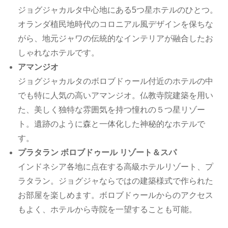
ジョグジャカルタ中心地にある5つ星ホテルのひとつ。
オランダ植民地時代のコロニアル風デザインを保ちな
がら、地元ジャワの伝統的なインテリアが融合したお
しゃれなホテルです。
アマンジオ
ジョグジャカルタのボロブドゥール付近のホテルの中
でも特に人気の高いアマンジオ。仏教寺院建築を用い
た、美しく独特な雰囲気を持つ憧れの５つ星リゾー
ト。遺跡のように森と一体化した神秘的なホテルで
す。
プラタラン ボロブドゥール リゾート＆スパ
インドネシア各地に点在する高級ホテルリゾート、プ
ラタラン。ジョグジャならではの建築様式で作られた
お部屋を楽しめます。ボロブドゥールからのアクセス
もよく、ホテルから寺院を一望することも可能。