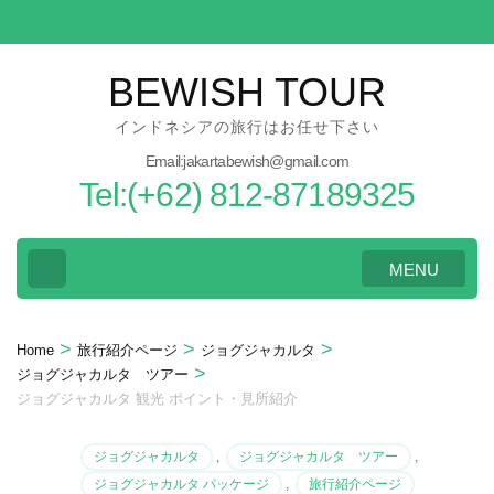
Skip
to
content
BEWISH TOUR
(Press
インドネシアの旅行はお任せ下さい
Enter)
Email:jakartabewish@gmail.com
Tel:(+62) 812-87189325
MENU
>
>
>
Home
旅行紹介ページ
ジョグジャカルタ
>
ジョグジャカルタ ツアー
ジョグジャカルタ 観光 ポイント・見所紹介
ジョグジャカルタ
,
ジョグジャカルタ ツアー
,
ジョグジャカルタ パッケージ
,
旅行紹介ページ