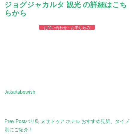
ジョグジャカルタ 観光 の詳細はこち
らから
お問い合わせ・お申し込み
ジョグジャカルタ , クラトン王宮 , ジョグジャカルタ おす
すめ , ボロブドゥール , ボロブドゥール 遺跡 , プランバナ
ン , 水の離宮 , タマンサリ , マリオボロ通り , ジョンブラン
洞窟 , ムラピ山 , ソロ観光 , ジョグジャカルタ , クラトン王
宮
Jakartabewish
Post
Prev Post
バリ島 ヌサドゥア ホテル おすすめ見所、タイプ
Navigation
別にご紹介！