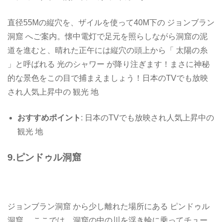
直径55Mの縦穴を、ザイルを使って40M下の ジョンブラン
洞窟 へご案内。懐中電灯で足元を照らしながら洞窟の泥
道を進むと、晴れた正午には縦穴の頭上から「 太陽の糸
」と呼ばれる 光のシャワー が降り注ぎます！まさに神秘
的な景色をこの目で捕まえましょう！日本のTVでも放映
され人気上昇中の 観光 地
おすすめポイント
: 日本のTVでも放映され人気上昇中の
観光 地
9.ピンドゥル洞窟
ジョンブラン洞窟 から少し離れた場所にある ピンドゥル
洞窟 。ここでは、洞窟の中の川を浮き輪に乗ってチュー