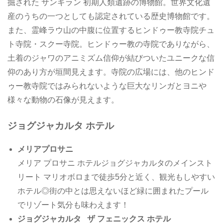
掘された サンギラン 初期人類遺跡の博物館。世界文化遺
産のうちの一つとしても認定されている歴史博物館です。
また、霊峰ラウ山の中腹に位置するヒンドゥー教寺院チュ
ト寺院・スクー寺院。ヒンドゥー教の寺院でありながら、
土着のジャワのアニミズム信仰が結びついたユニークな信
仰のあり方が垣間見えます。寺院の広場には、他のヒンド
ゥー教寺院ではみられないような巨大なリンガとヨニや
様々な動物の石像が見えます。
ジョグジャカルタ ホテル
メリアプロサニ
メリア プロサニ ホテルジョグジャカルタのメインスト
リート マリオボロまで徒歩5分と近く、観光もしやすい
ホテル◎街の中とは思えないほど緑に囲まれたプール
でリゾート気分も味わえます！
ジョグジャカルタ ザ フェニックス ホテル