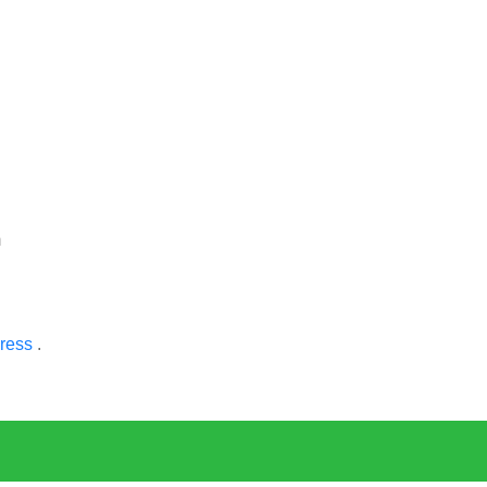
m
ress
.