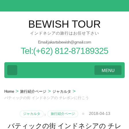
Skip
to
content
BEWISH TOUR
(Press
インドネシアの旅行はお任せ下さい
Enter)
Email:jakartabewish@gmail.com
Tel:(+62) 812-87189325
MENU
>
>
>
Home
旅行紹介ページ
ジャカルタ
バティックの街 インドネシアの チレボンに行こう
2018-04-13
ジャカルタ
,
旅行紹介ページ
バティックの街 インドネシアの チレ