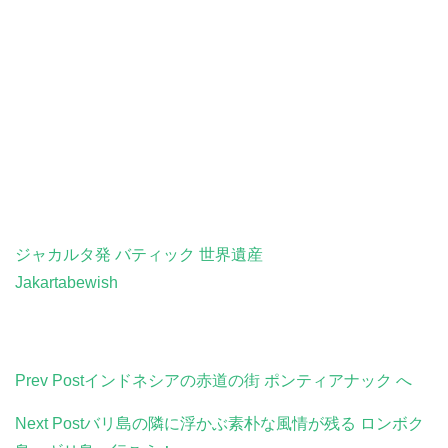
ルボン 行き方 , チレボン インドネシア, チレボン インドネ
シア バティック ,チルボン , チレボン , チルボン インドネ
シア , チルボン 旅行 , チルボン 料理 , チルボン 行方 , チレ
ボン インドネシア, チレボン インドネシア バティック ,チ
ルボン , チレボン , チルボン インドネシア , チルボン 旅行
, チルボン 料理 , チルボン 行き方 , チレボン インドネシア,
チレボン インドネシア バティック ,チルボン , チレボン ,
チルボン インドネシア , チルボン 旅
ジャカルタ発
バティック
世界遺産
Jakartabewish
Post
Prev Post
インドネシアの赤道の街 ポンティアナック へ
Navigation
Next Post
バリ島の隣に浮かぶ素朴な風情が残る ロンボク