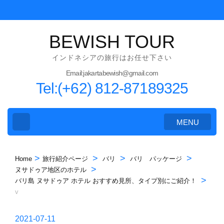
Skip
to
content
BEWISH TOUR
(Press
インドネシアの旅行はお任せ下さい
Enter)
Email:jakartabewish@gmail.com
Tel:(+62) 812-87189325
MENU
>
>
>
>
Home
旅行紹介ページ
バリ
バリ パッケージ
>
ヌサドゥア地区のホテル
>
バリ島 ヌサドゥア ホテル おすすめ見所、タイプ別にご紹介！
v
2021-07-11