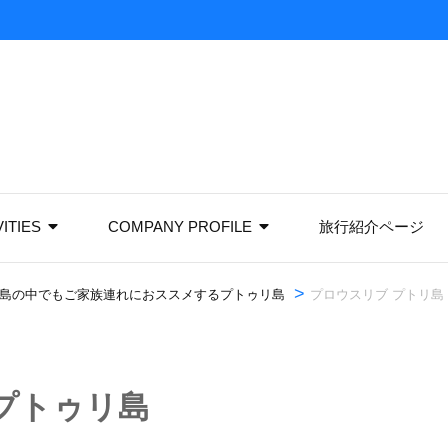
VITIES
COMPANY PROFILE
旅行紹介ページ
>
島の中でもご家族連れにおススメするプトゥリ島
プロウスリブ プトリ島
プトゥリ島