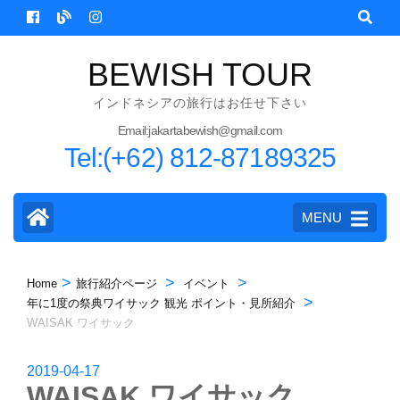
Skip
to
content
BEWISH TOUR
(Press
インドネシアの旅行はお任せ下さい
Enter)
Email:jakartabewish@gmail.com
Tel:(+62) 812-87189325
MENU
>
>
>
Home
旅行紹介ページ
イベント
>
年に1度の祭典ワイサック 観光 ポイント・見所紹介
WAISAK ワイサック
2019-04-17
WAISAK ワイサック