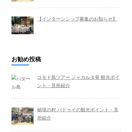
【インターンシップ募集のお知らせ】
お勧め投稿
コモド島ツアー ジャカルタ発 観光ポイ
ント・見所紹介
秘境の村 バドゥイの観光ポイント・見
所紹介