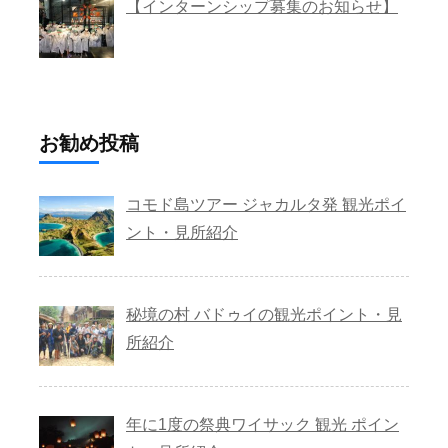
【インターンシップ募集のお知らせ】
お勧め投稿
コモド島ツアー ジャカルタ発 観光ポイ
ント・見所紹介
秘境の村 バドゥイの観光ポイント・見
所紹介
年に1度の祭典ワイサック 観光 ポイン