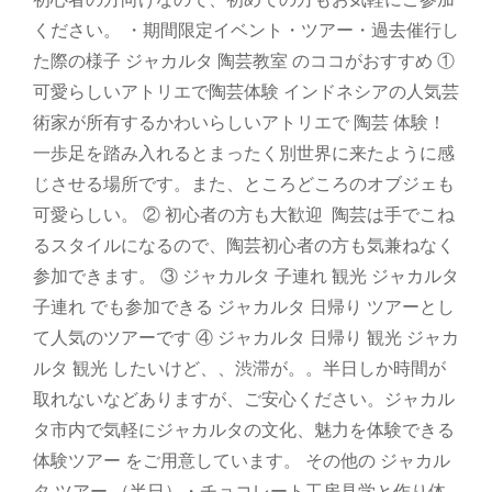
ください。 ・期間限定イベント・ツアー・過去催行し
た際の様子 ジャカルタ 陶芸教室 のココがおすすめ ①
可愛らしいアトリエで陶芸体験 インドネシアの人気芸
術家が所有するかわいらしいアトリエで 陶芸 体験！
一歩足を踏み入れるとまったく別世界に来たように感
じさせる場所です。また、ところどころのオブジェも
可愛らしい。 ② 初心者の方も大歓迎 陶芸は手でこね
るスタイルになるので、陶芸初心者の方も気兼ねなく
参加できます。 ③ ジャカルタ 子連れ 観光 ジャカルタ
子連れ でも参加できる ジャカルタ 日帰り ツアーとし
て人気のツアーです ④ ジャカルタ 日帰り 観光 ジャカ
ルタ 観光 したいけど、、渋滞が。。半日しか時間が
取れないなどありますが、ご安心ください。ジャカル
タ市内で気軽にジャカルタの文化、魅力を体験できる
体験ツアー をご用意しています。 その他の ジャカル
タ ツアー （半日）・チョコレート工房見学と作り体