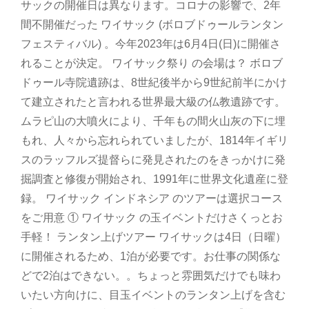
サックの開催日は異なります。コロナの影響で、2年
間不開催だった ワイサック (ボロブドゥールランタン
フェスティバル) 。今年2023年は6月4日(日)に開催さ
れることが決定。 ワイサック祭り の会場は？ ボロブ
ドゥール寺院遺跡は、8世紀後半から9世紀前半にかけ
て建立されたと言われる世界最大級の仏教遺跡です。
ムラピ山の大噴火により、千年もの間火山灰の下に埋
もれ、人々から忘れられていましたが、1814年イギリ
スのラッフルズ提督らに発見されたのをきっかけに発
掘調査と修復が開始され、1991年に世界文化遺産に登
録。 ワイサック インドネシア のツアーは選択コース
をご用意 ① ワイサック の玉イベントだけさくっとお
手軽！ ランタン上げツアー ワイサックは4日（日曜）
に開催されるため、1泊が必要です。お仕事の関係な
どで2泊はできない。。ちょっと雰囲気だけでも味わ
いたい方向けに、目玉イベントのランタン上げを含む