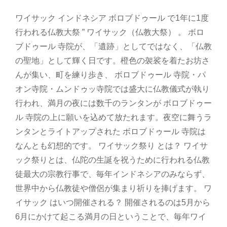
ワイサック インドネシア ボロブドゥール で1年に1度
行われる仏教大祭 ” ワイサック（仏教大祭） 。 ボロ
ブドゥール 寺院が、「遺跡」としてではなく、「仏教
の聖地」として輝く日です。橙色の袈裟を着たお坊さ
んが集い、町を練り歩き、 ボロブドゥール 寺院・パ
オン寺院・ムンドゥッ寺院では盛大に仏教儀式が執り
行われ、満月の夜には数千のランタンが ボロブドゥー
ル 寺院の上に願いを込めて放たれます。夜空に舞うラ
ンタンとライトアップされた ボロブドゥール 寺院は
なんとも幻想的です。 ワイサック祭り とは？ ワイサ
ック祭りとは、仏陀の生誕を祝うために行われる仏教
徒最大の宗教行事で、毎年インドネシアのみならず、
世界中から仏教徒や僧侶が集まり祈りを捧げます。 ワ
イサック はいつ開催される？ 開催されるのは5月から
6月にかけて起こる満月の日ということで、毎年ワイ