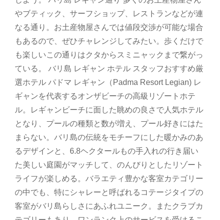
やブティック、サーフショップ、レストランなどが連
なる通り。お土産物屋さんでは値段交渉が可能な場合
もあるので、ぜひチャレンジしてみたい。歩くだけで
も楽しいこの通りはクタからスミニャックまで繋がっ
ている。 バリ島 レギャン ホテル スタッフおすすめ厳
選ホテル パドマ レギャン（Padma Resort Legian) レ
ギャンを代表するオンザビーチの高級リゾートホテ
ル。レギャンビーチに面した眺めの良さで人気ホテル
となり、プールの種類と数が増え、プール好きにはた
まらない。バリ島の伝統をモチーフにした暖かみのあ
るデザインと、6.8ヘクタールもの手入れの行き届い
た美しい庭園がマッチして、のんびりとしたリゾート
ライフが楽しめる。バラエティ豊かな客室カテゴリー
の中でも、特にシャレーと呼ばれるコテージタイプの
客室がバリ島らしさにあふれユニーク。またクラブカ
テゴリーもあり、ワンランク上のサービスを受けるこ