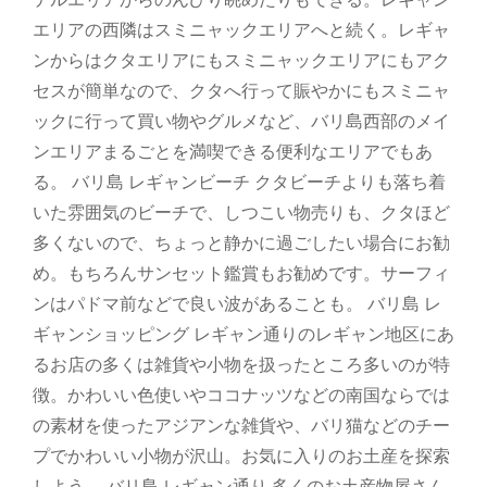
エリアの西隣はスミニャックエリアへと続く。レギャ
ンからはクタエリアにもスミニャックエリアにもアク
セスが簡単なので、クタへ行って賑やかにもスミニャ
ックに行って買い物やグルメなど、バリ島西部のメイ
ンエリアまるごとを満喫できる便利なエリアでもあ
る。 バリ島 レギャンビーチ クタビーチよりも落ち着
いた雰囲気のビーチで、しつこい物売りも、クタほど
多くないので、ちょっと静かに過ごしたい場合にお勧
め。もちろんサンセット鑑賞もお勧めです。サーフィ
ンはパドマ前などで良い波があることも。 バリ島 レ
ギャンショッピング レギャン通りのレギャン地区にあ
るお店の多くは雑貨や小物を扱ったところ多いのが特
徴。かわいい色使いやココナッツなどの南国ならでは
の素材を使ったアジアンな雑貨や、バリ猫などのチー
プでかわいい小物が沢山。お気に入りのお土産を探索
しよう。 バリ島 レギャン通り 多くのお土産物屋さん