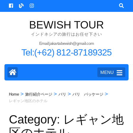
Skip
to
content
BEWISH TOUR
(Press
インドネシアの旅行はお任せ下さい
Enter)
Email:jakartabewish@gmail.com
Tel:(+62) 812-87189325
MENU
>
>
>
>
Home
旅行紹介ページ
バリ
バリ パッケージ
レギャン地区のホテル
Category:
レギャン地
区のホテル