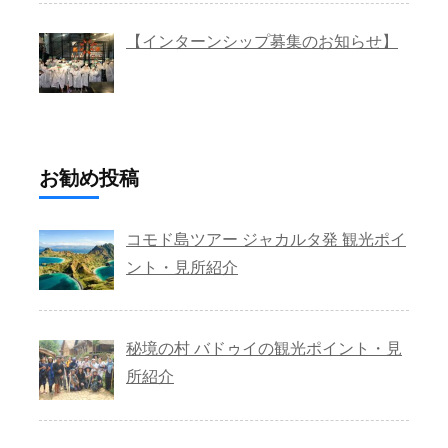
【インターンシップ募集のお知らせ】
お勧め投稿
コモド島ツアー ジャカルタ発 観光ポイ
ント・見所紹介
秘境の村 バドゥイの観光ポイント・見
所紹介