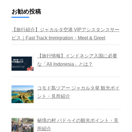
お勧め投稿
【旅行紹介】ジャカルタ空港 VIPアシスタンスサー
ビス｜Fast Track Immigration・Meet & Greet
【旅行情報】インドネシア入国に必要
な「All Indonesia」とは？
コモド島ツアー ジャカルタ発 観光ポイ
ント・見所紹介
秘境の村 バドゥイの観光ポイント・見
所紹介