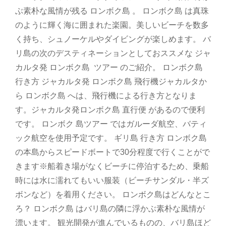
ぶ素朴な風情が残る ロンボク島 。 ロンボク島 は真珠
のように輝く海に囲まれた楽園。美しいビーチを数多
く持ち、シュノーケルやダイビングが楽しめます。 バ
リ島の次のデスティネーションとしておススメな ジャ
カルタ発 ロンボク島 ツアー のご紹介。 ロンボク島
行き方 ジャカルタ発 ロンボク島 飛行機ジャカルタか
ら ロンボク島 へは、飛行機による行き方となりま
す。ジャカルタ発ロンボク島 直行便 があるので便利
です。 ロンボク 島ツアー ではガルーダ航空、バティ
ック航空を使用予定です。 ギリ島 行き方 ロンボク島
の本島からスピードボートで30分程度で行くことがで
きます※船着き場がなくビーチに停泊するため、乗船
時には水に濡れてもいい服装（ビーチサンダル・半ズ
ボンなど）を着用ください。 ロンボク島はどんなとこ
ろ？ ロンボク島 はバリ島の隣に浮かぶ素朴な風情が
漂います。 観光開発が進んでいるものの、バリ島ほど