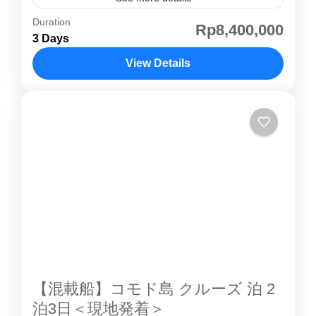
おります。 トイレトイレ自体はシンプルなもの
Duration
コモド島ツアー 2泊3日｜世界遺産・コモドドラ
Rp8,400,000
ですが、こだわりのある部屋の内装です。 デッ
3 Days
ゴン観光 インドネシアの コモド島 は、世界最
キ・船内ゆったりとクルージングをくつろげる
大の爬虫類 コモドドラゴン が野生で生息する
View Details
空間となっております。 ※写真はイメージに
世界遺産の島です。2泊3日コースでは、パダー
コモド島
なります。船は当日の混み状況を見ながらアレ
ル島 トレッキング 、ピンクビーチ シュノーケ
ンジ致します。
リング、 コモド島 コモドドラゴン 観察を一度
に満喫できます。 コモド島 ツアー は 英語・日
本語ガイドの混載ツアー または 専用ツアー を
選択可能。初めての方、家族旅行、グループ旅
行でも安心して楽しめます。宿泊はラグジュア
リーな コモド島 アヤナ リゾートなどで、自然
と海の絶景を堪能できます。 コモド島 紹介ペ
ージその他の...
【混載船】コモド島 クルーズ 泊 2
泊3日＜現地発着＞