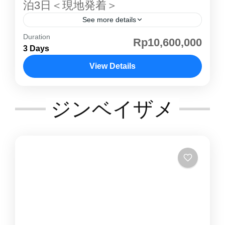
泊3日＜現地発着＞
ルーム一部屋を４人でシェアしていただきま
See more details
す。（他の方と同室になります） ②プライベー
Duration
コモド島 はインドネシアの小スンダ列島にある
Rp10,600,000
トルームダブルベッドのあるプライベートルー
3 Days
島で、行政的には東ヌサトゥンガラ州に属しま
ムです。 ③プライベートオーシャンビュールー
す。野生のコモド島コモドドラゴンが生息する
View Details
ムダブルベッドのあるプライベートルームで
ことで特に知られており、ダイビングでも人気
す。部屋からはオーシャンビューが望めます。
コモド島
があります。世界的にも有名な観光地の一つで
④プライベートVIPルームアッパーデッキに部
ジンベイザメ
世界自然遺産として登録されています。1991年
屋があり、広さも十分にあるVIPルームです。
に世界遺産に登録され、乾燥した風土と透き通
オーシャンビューも望めます。
るような海とのコントラストで、自然の楽園 と
呼ぶにふさわしいコモド島 。ゆっくりクルー
ジングしながら、パダール島での絶景、コモド
島 コモドドラゴン 観察などをお楽しみ頂けま
す。ボートのタイプはスタンダードボートとセ
ミデラックスボートの二種類から選ぶことがで
きます。コモド島 紹介ページその他のコモド島