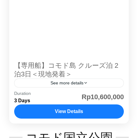
年に 世界遺産 に登録され、乾燥した風土と透
き通るような海とのコントラストで、自然の楽
園 と呼ぶにふさわしいコモド島 。ゆっくりク
ルージングしながら、パダール島での絶景やコ
モドドラゴン観察をお楽しみ頂けます。混載ク
ルーズは金曜日発、日曜日戻りのみの運航にな
りますコモド島 紹介ページその他のコモド島ツ
アー こちらのツアーでは４つのタイプから客室
【専用船】コモド島 クルーズ泊 2
を選んでいただきます。お部屋の紹介①シェア
泊3日＜現地発着＞
ルーム一部屋を４人でシェアしていただきま
See more details
す。（他の方と同室になります） ②プライベー
Duration
コモド島 はインドネシアの小スンダ列島にある
Rp10,600,000
トルームダブルベッドのあるプライベートルー
3 Days
島で、行政的には東ヌサトゥンガラ州に属しま
ムです。 ③プライベートオーシャンビュールー
す。野生のコモド島コモドドラゴンが生息する
View Details
ムダブルベッドのあるプライベートルームで
ことで特に知られており、ダイビングでも人気
す。部屋からはオーシャンビューが望めます。
コモド島
があります。世界的にも有名な観光地の一つで
④プライベートVIPルームアッパーデッキに部
コモド国立公園
世界自然遺産として登録されています。1991年