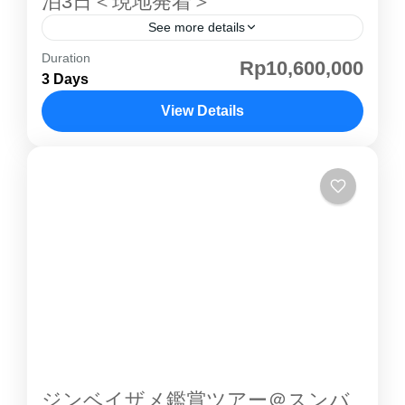
泊3日＜現地発着＞
ルーム一部屋を４人でシェアしていただきま
See more details
す。（他の方と同室になります） ②プライベー
Duration
コモド島 はインドネシアの小スンダ列島にある
Rp10,600,000
トルームダブルベッドのあるプライベートルー
3 Days
島で、行政的には東ヌサトゥンガラ州に属しま
ムです。 ③プライベートオーシャンビュールー
す。野生のコモド島コモドドラゴンが生息する
View Details
ムダブルベッドのあるプライベートルームで
ことで特に知られており、ダイビングでも人気
す。部屋からはオーシャンビューが望めます。
コモド島
があります。世界的にも有名な観光地の一つで
④プライベートVIPルームアッパーデッキに部
世界自然遺産として登録されています。1991年
屋があり、広さも十分にあるVIPルームです。
に世界遺産に登録され、乾燥した風土と透き通
オーシャンビューも望めます。
るような海とのコントラストで、自然の楽園 と
呼ぶにふさわしいコモド島 。ゆっくりクルー
ジングしながら、パダール島での絶景、コモド
島 コモドドラゴン 観察などをお楽しみ頂けま
す。ボートのタイプはスタンダードボートとセ
ミデラックスボートの二種類から選ぶことがで
きます。コモド島 紹介ページその他のコモド島
ジンベイザメ鑑賞ツアー＠スンバ