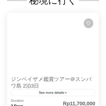
秘境に行く
屋があり、広さも十分にあるVIPルームです。
に世界遺産に登録され、乾燥した風土と透き通
オーシャンビューも望めます。
るような海とのコントラストで、自然の楽園 と
呼ぶにふさわしいコモド島 。ゆっくりクルー
ジングしながら、パダール島での絶景、コモド
島 コモドドラゴン 観察などをお楽しみ頂けま
す。ボートのタイプはスタンダードボートとセ
ミデラックスボートの二種類から選ぶことがで
きます。コモド島 紹介ページその他のコモド島
ツアー クルーズの紹介 スタンダードボート ベ
ットエアコンがある部屋と、ない部屋がありま
す。 トイレトイレはとてもシンプルな作りで
ジンベイザメ鑑賞ツアー＠スンバ
す。 デッキ充分海を見渡せる広さはありま
ワ島 2泊3日
す。 デラックスボート スタンダートボート
See more details
との違いは、大きさとエアコンがすべてのお部
屋に完備されているかになります。 ベットベッ
Duration
インドネシア・ スンバワ島 で体験する、ジン
Rp11,700,000
ドはツインベッド、シングルベッドが備わって