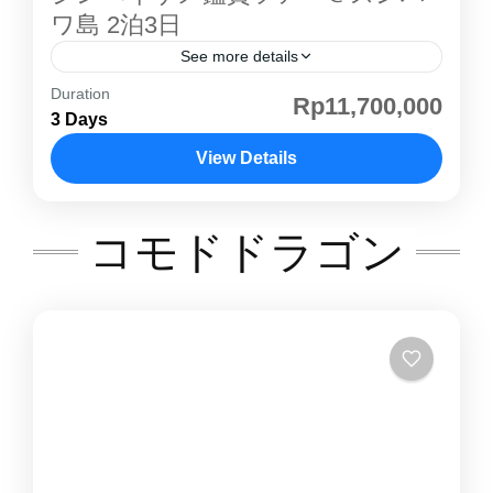
ツアー クルーズの紹介 スタンダードボート ベ
ワ島 2泊3日
ットエアコンがある部屋と、ない部屋がありま
See more details
す。 トイレトイレはとてもシンプルな作りで
Duration
インドネシア・ スンバワ島 で体験する、ジン
Rp11,700,000
す。 デッキ充分海を見渡せる広さはありま
3 Days
ベイザメ鑑賞ツアー 。世界最大の魚、 ジンベ
す。 デラックスボート スタンダートボート
イザメ と一緒に泳ぐ特別体験が可能です。透明
View Details
との違いは、大きさとエアコンがすべてのお部
度抜群のモヨ島の海でシュノーケリングを楽し
屋に完備されているかになります。 ベットベッ
コモド島
,
バリ島
,
ロンボク島・ギリ島
み、熱帯林に囲まれたマタジトゥ滝の自然散策
ドはツインベッド、シングルベッドが備わって
コモドドラゴン
も満喫。海と山、自然の両方を楽しめる スンバ
おります。 トイレトイレ自体はシンプルなもの
ワ島 ならではのアクティブツアーです。 🌟 ジ
ですが、こだわりのある部屋の内装です。 デッ
ンベイザメ鑑賞 ツアーの魅力 家族・カップ
キ・船内ゆったりとクルージングをくつろげる
ル・友人旅行に最適安心の送迎・宿泊・アクテ
空間となっております。 ※写真はイメージに
ィビティ込みで、誰でも参加しやすいツアー設
なります。船は当日の混み状況を見ながらアレ
計。 ジンベイザメと泳ぐ特別体験海の優しい巨
ンジ致します。
人と並んで泳ぐ貴重な体験は一生の思い出に。
モヨ島シュノーケリング色とりどりの熱帯魚や