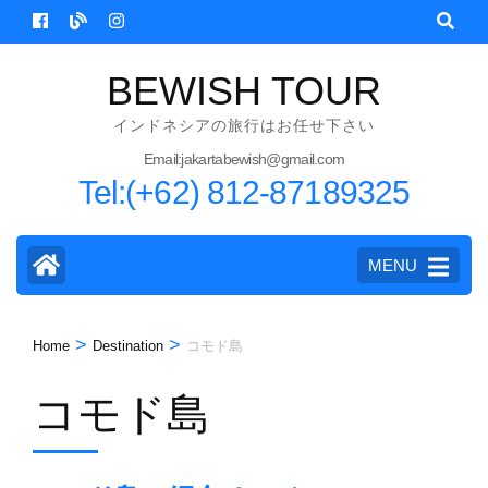
Skip
to
content
BEWISH TOUR
(Press
インドネシアの旅行はお任せ下さい
Enter)
Email:jakartabewish@gmail.com
Tel:(+62) 812-87189325
MENU
>
>
Home
Destination
コモド島
コモド島