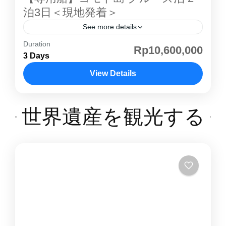
を選んでいただきます。お部屋の紹介①シェア
泊3日＜現地発着＞
ルーム一部屋を４人でシェアしていただきま
See more details
す。（他の方と同室になります） ②プライベー
Duration
コモド島 はインドネシアの小スンダ列島にある
Rp10,600,000
トルームダブルベッドのあるプライベートルー
3 Days
島で、行政的には東ヌサトゥンガラ州に属しま
ムです。 ③プライベートオーシャンビュールー
す。野生のコモド島コモドドラゴンが生息する
View Details
ムダブルベッドのあるプライベートルームで
ことで特に知られており、ダイビングでも人気
す。部屋からはオーシャンビューが望めます。
コモド島
があります。世界的にも有名な観光地の一つで
④プライベートVIPルームアッパーデッキに部
世界遺産を観光する
世界自然遺産として登録されています。1991年
屋があり、広さも十分にあるVIPルームです。
に世界遺産に登録され、乾燥した風土と透き通
オーシャンビューも望めます。
るような海とのコントラストで、自然の楽園 と
呼ぶにふさわしいコモド島 。ゆっくりクルー
ジングしながら、パダール島での絶景、コモド
島 コモドドラゴン 観察などをお楽しみ頂けま
す。ボートのタイプはスタンダードボートとセ
ミデラックスボートの二種類から選ぶことがで