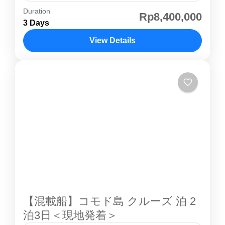
Duration
コモド島ツアー 2泊3日｜世界遺産・コモドドラ
Rp8,400,000
3 Days
ゴン観光 インドネシアの コモド島 は、世界最
大の爬虫類 コモドドラゴン が野生で生息する
View Details
世界遺産の島です。2泊3日コースでは、パダー
コモド島
ル島 トレッキング 、ピンクビーチ シュノーケ
リング、 コモド島 コモドドラゴン 観察を一度
に満喫できます。 コモド島 ツアー は 英語・日
本語ガイドの混載ツアー または 専用ツアー を
選択可能。初めての方、家族旅行、グループ旅
行でも安心して楽しめます。宿泊はラグジュア
リーな コモド島 アヤナ リゾートなどで、自然
と海の絶景を堪能できます。 コモド島 紹介ペ
ージその他の...
【混載船】コモド島 クルーズ 泊 2
泊3日＜現地発着＞