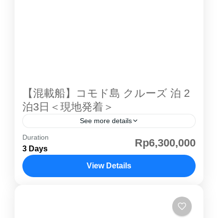
本語ガイドの混載ツアー または 専用ツアー を
選択可能。初めての方、家族旅行、グループ旅
行でも安心して楽しめます。宿泊はラグジュア
リーな コモド島 アヤナ リゾートなどで、自然
と海の絶景を堪能できます。 コモド島 紹介ペ
ージその他の...
【混載船】コモド島 クルーズ 泊 2
泊3日＜現地発着＞
See more details
Duration
コモド島 はインドネシアの小スンダ列島にある
Rp6,300,000
3 Days
島で、行政的には東ヌサトゥンガラ州に属しま
す。野生の コモド島 コモドドラゴン が生息す
View Details
ることで特に知られており、ダイビングでも人
コモド島
気があります。世界的にも有名な観光地の一つ
で世界自然遺産として登録されています。1991