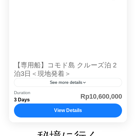
年に 世界遺産 に登録され、乾燥した風土と透
き通るような海とのコントラストで、自然の楽
園 と呼ぶにふさわしいコモド島 。ゆっくりク
ルージングしながら、パダール島での絶景やコ
モドドラゴン観察をお楽しみ頂けます。混載ク
ルーズは金曜日発、日曜日戻りのみの運航にな
りますコモド島 紹介ページその他のコモド島ツ
アー こちらのツアーでは４つのタイプから客室
【専用船】コモド島 クルーズ泊 2
を選んでいただきます。お部屋の紹介①シェア
泊3日＜現地発着＞
ルーム一部屋を４人でシェアしていただきま
See more details
す。（他の方と同室になります） ②プライベー
Duration
コモド島 はインドネシアの小スンダ列島にある
Rp10,600,000
トルームダブルベッドのあるプライベートルー
3 Days
島で、行政的には東ヌサトゥンガラ州に属しま
ムです。 ③プライベートオーシャンビュールー
す。野生のコモド島コモドドラゴンが生息する
View Details
ムダブルベッドのあるプライベートルームで
ことで特に知られており、ダイビングでも人気
す。部屋からはオーシャンビューが望めます。
コモド島
があります。世界的にも有名な観光地の一つで
④プライベートVIPルームアッパーデッキに部
世界自然遺産として登録されています。1991年