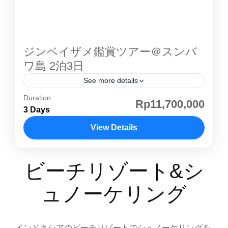
ツアー クルーズの紹介 スタンダードボート ベ
ットエアコンがある部屋と、ない部屋がありま
す。 トイレトイレはとてもシンプルな作りで
ジンベイザメ鑑賞ツアー＠スンバ
す。 デッキ充分海を見渡せる広さはありま
ワ島 2泊3日
す。 デラックスボート スタンダートボート
See more details
との違いは、大きさとエアコンがすべてのお部
屋に完備されているかになります。 ベットベッ
Duration
インドネシア・ スンバワ島 で体験する、ジン
Rp11,700,000
ドはツインベッド、シングルベッドが備わって
3 Days
ベイザメ鑑賞ツアー 。世界最大の魚、 ジンベ
おります。 トイレトイレ自体はシンプルなもの
イザメ と一緒に泳ぐ特別体験が可能です。透明
View Details
ですが、こだわりのある部屋の内装です。 デッ
度抜群のモヨ島の海でシュノーケリングを楽し
コモド島
,
バリ島
,
ロンボク島・ギリ島
キ・船内ゆったりとクルージングをくつろげる
み、熱帯林に囲まれたマタジトゥ滝の自然散策
ビーチリゾート&シ
空間となっております。 ※写真はイメージに
も満喫。海と山、自然の両方を楽しめる スンバ
なります。船は当日の混み状況を見ながらアレ
ワ島 ならではのアクティブツアーです。 🌟 ジ
ュノーケリング
ンジ致します。
ンベイザメ鑑賞 ツアーの魅力 家族・カップ
ル・友人旅行に最適安心の送迎・宿泊・アクテ
ィビティ込みで、誰でも参加しやすいツアー設
インドネシアのビーチリゾートでシュノーケリングを