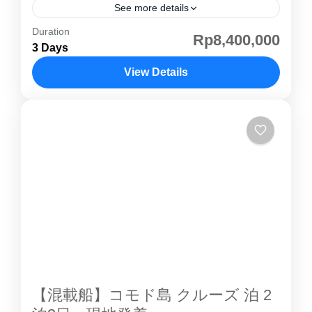
See more details
Duration
コモド島ツアー 2泊3日｜世界遺産・コモドドラ
Rp8,400,000
3 Days
ゴン観光 インドネシアの コモド島 は、世界最
大の爬虫類 コモドドラゴン が野生で生息する
View Details
世界遺産の島です。2泊3日コースでは、パダー
コモド島
ル島 トレッキング 、ピンクビーチ シュノーケ
リング、 コモド島 コモドドラゴン 観察を一度
に満喫できます。 コモド島 ツアー は 英語・日
本語ガイドの混載ツアー または 専用ツアー を
選択可能。初めての方、家族旅行、グループ旅
行でも安心して楽しめます。宿泊はラグジュア
リーな コモド島 アヤナ リゾートなどで、自然
と海の絶景を堪能できます。 コモド島 紹介ペ
ージその他の...
【混載船】コモド島 クルーズ 泊 2