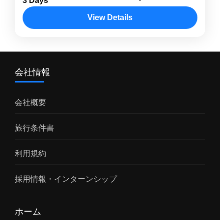
3 Days
ベイザメ鑑賞ツアー 。世界最大の魚、 ジンベ
おります。 トイレトイレ自体はシンプルなもの
イザメ と一緒に泳ぐ特別体験が可能です。透明
View Details
ですが、こだわりのある部屋の内装です。 デッ
度抜群のモヨ島の海でシュノーケリングを楽し
コモド島
,
バリ島
,
ロンボク島・ギリ島
キ・船内ゆったりとクルージングをくつろげる
み、熱帯林に囲まれたマタジトゥ滝の自然散策
空間となっております。 ※写真はイメージに
も満喫。海と山、自然の両方を楽しめる スンバ
なります。船は当日の混み状況を見ながらアレ
会社情報
ワ島 ならではのアクティブツアーです。 🌟 ジ
ンジ致します。
ンベイザメ鑑賞 ツアーの魅力 家族・カップ
ル・友人旅行に最適安心の送迎・宿泊・アクテ
会社概要
ィビティ込みで、誰でも参加しやすいツアー設
計。 ジンベイザメと泳ぐ特別体験海の優しい巨
旅行条件書
人と並んで泳ぐ貴重な体験は一生の思い出に。
利用規約
モヨ島シュノーケリング色とりどりの熱帯魚や
サンゴ礁を間近で観察。初心者でも安心して楽
採用情報・インターンシップ
しめます。 マタジトゥ滝トレッキング美しい熱
帯林を歩きながら滝の絶景を堪能。自然の中で
リフレッシュできるスポットです。 地元村の文
ホーム