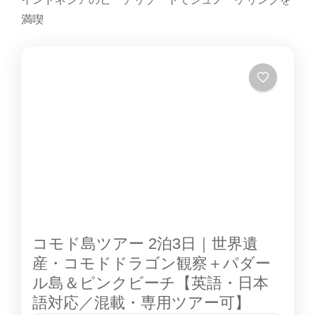
計。 ジンベイザメと泳ぐ特別体験海の優しい巨
満喫
人と並んで泳ぐ貴重な体験は一生の思い出に。
モヨ島シュノーケリング色とりどりの熱帯魚や
サンゴ礁を間近で観察。初心者でも安心して楽
しめます。 マタジトゥ滝トレッキング美しい熱
帯林を歩きながら滝の絶景を堪能。自然の中で
リフレッシュできるスポットです。 地元村の文
化体験スンバワ島の村人との交流や地元の生
活・文化に触れる体験も。 🐬 アクセス・概要
場所：インドネシア・スンバワ島 所要日数：2
泊3日 おすすめ時期：乾季（4月～10月）や穏
やかな海況の時期 📩 お問い合わせ ジンベイザ
コモド島ツアー 2泊3日｜世界遺
メ鑑賞 や...
産・コモドドラゴン観察＋パダー
ル島＆ピンクビーチ【英語・日本
語対応／混載・専用ツアー可】