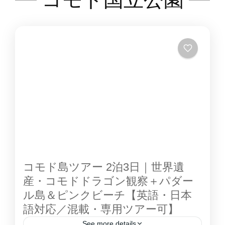
屋があり、広さも十分にあるVIPルームです。
に世界遺産に登録され、乾燥した風土と透き通
オーシャンビューも望めます。
るような海とのコントラストで、自然の楽園 と
呼ぶにふさわしいコモド島 。ゆっくりクルー
ジングしながら、パダール島での絶景、コモド
島 コモドドラゴン 観察などをお楽しみ頂けま
す。ボートのタイプはスタンダードボートとセ
ミデラックスボートの二種類から選ぶことがで
きます。コモド島 紹介ページその他のコモド島
ツアー クルーズの紹介 スタンダードボート ベ
ットエアコンがある部屋と、ない部屋がありま
す。 トイレトイレはとてもシンプルな作りで
コモド島ツアー 2泊3日｜世界遺
す。 デッキ充分海を見渡せる広さはありま
産・コモドドラゴン観察＋パダー
す。 デラックスボート スタンダートボート
ル島＆ピンクビーチ【英語・日本
との違いは、大きさとエアコンがすべてのお部
語対応／混載・専用ツアー可】
屋に完備されているかになります。 ベットベッ
See more details
ドはツインベッド、シングルベッドが備わって