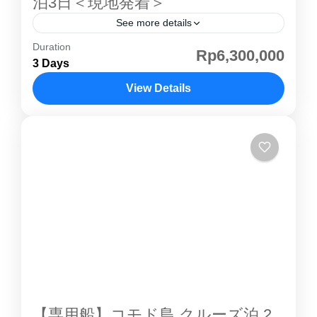
泊3日＜現地発着＞
See more details
Duration
コモド島 はインドネシアの小スンダ列島にある
Rp6,300,000
3 Days
島で、行政的には東ヌサトゥンガラ州に属しま
す。野生の コモド島 コモドドラゴン が生息す
View Details
ることで特に知られており、ダイビングでも人
コモド島
気があります。世界的にも有名な観光地の一つ
で世界自然遺産として登録されています。1991
年に 世界遺産 に登録され、乾燥した風土と透
き通るような海とのコントラストで、自然の楽
園 と呼ぶにふさわしいコモド島 。ゆっくりク
ルージングしながら、パダール島での絶景やコ
モドドラゴン観察をお楽しみ頂けます。混載ク
ルーズは金曜日発、日曜日戻りのみの運航にな
りますコモド島 紹介ページその他のコモド島ツ
アー こちらのツアーでは４つのタイプから客室
【専用船】コモド島 クルーズ泊 2