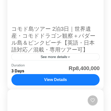
きます。コモド島 紹介ページその他のコモド島
ツアー クルーズの紹介 スタンダードボート ベ
ットエアコンがある部屋と、ない部屋がありま
す。 トイレトイレはとてもシンプルな作りで
コモド島ツアー 2泊3日｜世界遺
す。 デッキ充分海を見渡せる広さはありま
産・コモドドラゴン観察＋パダー
す。 デラックスボート スタンダートボート
ル島＆ピンクビーチ【英語・日本
との違いは、大きさとエアコンがすべてのお部
語対応／混載・専用ツアー可】
屋に完備されているかになります。 ベットベッ
See more details
ドはツインベッド、シングルベッドが備わって
おります。 トイレトイレ自体はシンプルなもの
Duration
コモド島ツアー 2泊3日｜世界遺産・コモドドラ
Rp8,400,000
ですが、こだわりのある部屋の内装です。 デッ
3 Days
ゴン観光 インドネシアの コモド島 は、世界最
キ・船内ゆったりとクルージングをくつろげる
大の爬虫類 コモドドラゴン が野生で生息する
View Details
空間となっております。 ※写真はイメージに
世界遺産の島です。2泊3日コースでは、パダー
コモド島
なります。船は当日の混み状況を見ながらアレ
ル島 トレッキング 、ピンクビーチ シュノーケ
ンジ致します。
リング、 コモド島 コモドドラゴン 観察を一度
に満喫できます。 コモド島 ツアー は 英語・日