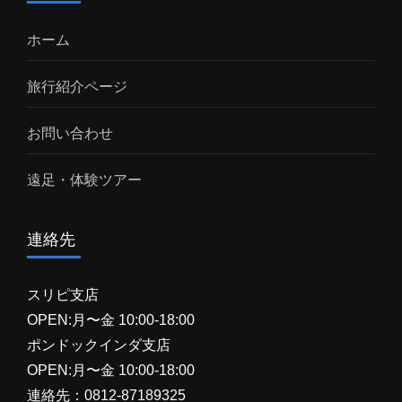
化体験スンバワ島の村人との交流や地元の生
活・文化に触れる体験も。 🐬 アクセス・概要
ホーム
場所：インドネシア・スンバワ島 所要日数：2
泊3日 おすすめ時期：乾季（4月～10月）や穏
旅行紹介ページ
やかな海況の時期 📩 お問い合わせ ジンベイザ
メ鑑賞 や...
お問い合わせ
遠足・体験ツアー
連絡先
スリピ支店
OPEN:月〜金 10:00-18:00
ポンドックインダ支店
OPEN:月〜金 10:00-18:00
連絡先：0812-87189325