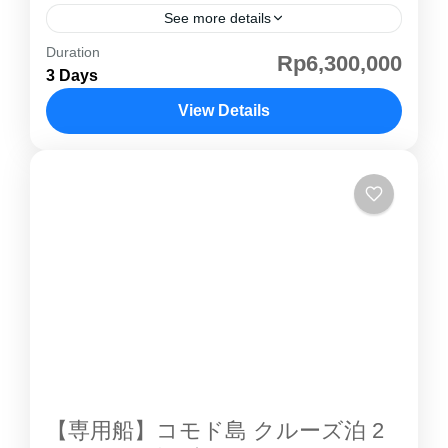
See more details
Duration
コモド島 はインドネシアの小スンダ列島にある
Rp6,300,000
3 Days
島で、行政的には東ヌサトゥンガラ州に属しま
す。野生の コモド島 コモドドラゴン が生息す
View Details
ることで特に知られており、ダイビングでも人
コモド島
気があります。世界的にも有名な観光地の一つ
で世界自然遺産として登録されています。1991
年に 世界遺産 に登録され、乾燥した風土と透
き通るような海とのコントラストで、自然の楽
園 と呼ぶにふさわしいコモド島 。ゆっくりク
ルージングしながら、パダール島での絶景やコ
モドドラゴン観察をお楽しみ頂けます。混載ク
ルーズは金曜日発、日曜日戻りのみの運航にな
りますコモド島 紹介ページその他のコモド島ツ
アー こちらのツアーでは４つのタイプから客室
【専用船】コモド島 クルーズ泊 2
を選んでいただきます。お部屋の紹介①シェア