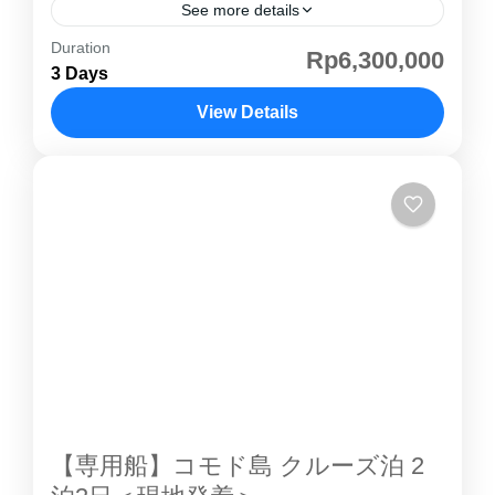
See more details
Duration
コモド島 はインドネシアの小スンダ列島にある
Rp6,300,000
3 Days
島で、行政的には東ヌサトゥンガラ州に属しま
す。野生の コモド島 コモドドラゴン が生息す
View Details
ることで特に知られており、ダイビングでも人
コモド島
気があります。世界的にも有名な観光地の一つ
で世界自然遺産として登録されています。1991
年に 世界遺産 に登録され、乾燥した風土と透
き通るような海とのコントラストで、自然の楽
園 と呼ぶにふさわしいコモド島 。ゆっくりク
ルージングしながら、パダール島での絶景やコ
モドドラゴン観察をお楽しみ頂けます。混載ク
ルーズは金曜日発、日曜日戻りのみの運航にな
りますコモド島 紹介ページその他のコモド島ツ
アー こちらのツアーでは４つのタイプから客室
【専用船】コモド島 クルーズ泊 2
を選んでいただきます。お部屋の紹介①シェア