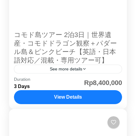
サンゴ礁を間近で観察。初心者でも安心して楽
しめます。 マタジトゥ滝トレッキング美しい熱
帯林を歩きながら滝の絶景を堪能。自然の中で
リフレッシュできるスポットです。 地元村の文
コモド島ツアー 2泊3日｜世界遺
化体験スンバワ島の村人との交流や地元の生
産・コモドドラゴン観察＋パダー
活・文化に触れる体験も。 🐬 アクセス・概要
ル島＆ピンクビーチ【英語・日本
場所：インドネシア・スンバワ島 所要日数：2
語対応／混載・専用ツアー可】
泊3日 おすすめ時期：乾季（4月～10月）や穏
See more details
やかな海況の時期 📩 お問い合わせ ジンベイザ
メ鑑賞 や...
Duration
コモド島ツアー 2泊3日｜世界遺産・コモドドラ
Rp8,400,000
3 Days
ゴン観光 インドネシアの コモド島 は、世界最
大の爬虫類 コモドドラゴン が野生で生息する
View Details
世界遺産の島です。2泊3日コースでは、パダー
コモド島
ル島 トレッキング 、ピンクビーチ シュノーケ
リング、 コモド島 コモドドラゴン 観察を一度
に満喫できます。 コモド島 ツアー は 英語・日