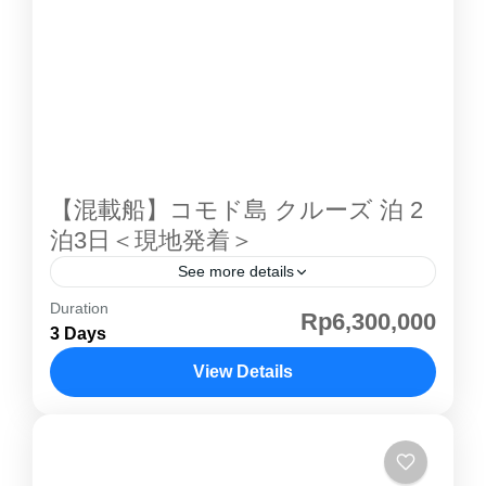
本語ガイドの混載ツアー または 専用ツアー を
選択可能。初めての方、家族旅行、グループ旅
行でも安心して楽しめます。宿泊はラグジュア
リーな コモド島 アヤナ リゾートなどで、自然
と海の絶景を堪能できます。 コモド島 紹介ペ
ージその他の...
【混載船】コモド島 クルーズ 泊 2
泊3日＜現地発着＞
See more details
Duration
コモド島 はインドネシアの小スンダ列島にある
Rp6,300,000
3 Days
島で、行政的には東ヌサトゥンガラ州に属しま
す。野生の コモド島 コモドドラゴン が生息す
View Details
ることで特に知られており、ダイビングでも人
コモド島
気があります。世界的にも有名な観光地の一つ
で世界自然遺産として登録されています。1991