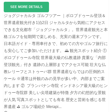
SEE MORE DETAILS
ジョグジャカルタ ゴルフツアー ｜ボロブドゥール登頂＆
世界遺産観光付き1泊2日 ジャカルタから気軽にアクセス
できる文化都市「ジョグジャカルタ」。世界遺産観光と本
格ゴルフを短期間で楽しめる、充実の週末プランです。
日本語ガイド・専用車付きで、初めての方やゴルフ旅行に
も安心してご参加いただけます。 🌄 観光スポット紹介 ①
ボロブドゥール寺院 世界最大級の仏教遺跡 貴重な「内部
登頂観光」付き 遺跡の上層部までアクセス可能 壮大な仏
教レリーフとストゥーパ群 世界遺産ならではの圧倒的ス
ケール ※通常は外観のみの見学が多い中、内部までご案
内します ② プランバナン寺院 インドネシア最大級のヒン
ドゥー寺院群 美しい尖塔建築が特徴 夕方の幻想的な景観
が人気 写真スポットとしても有名 歴史と芸術を感じる世
界遺産 ⛳ ゴルフ場紹介 Merapi...