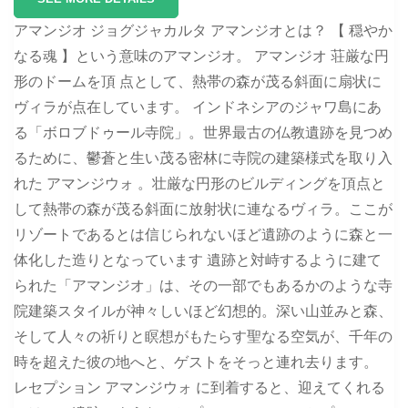
アマンジオ ジョグジャカルタ アマンジオとは？ 【 穏やか
なる魂 】という意味のアマンジオ。 アマンジオ 荘厳な円
形のドームを頂 点として、熱帯の森が茂る斜面に扇状に
ヴィラが点在しています。 インドネシアのジャワ島にあ
る「ボロブドゥール寺院」。世界最古の仏教遺跡を見つめ
るために、鬱蒼と生い茂る密林に寺院の建築様式を取り入
れた アマンジウォ 。壮厳な円形のビルディングを頂点と
して熱帯の森が茂る斜面に放射状に連なるヴィラ。ここが
リゾートであるとは信じられないほど遺跡のように森と一
体化した造りとなっています 遺跡と対峙するように建て
られた「アマンジオ」は、その一部でもあるかのような寺
院建築スタイルが神々しいほど幻想的。深い山並みと森、
そして人々の祈りと瞑想がもたらす聖なる空気が、千年の
時を超えた彼の地へと、ゲストをそっと連れ去ります。
レセプション アマンジウォ に到着すると、迎えてくれる