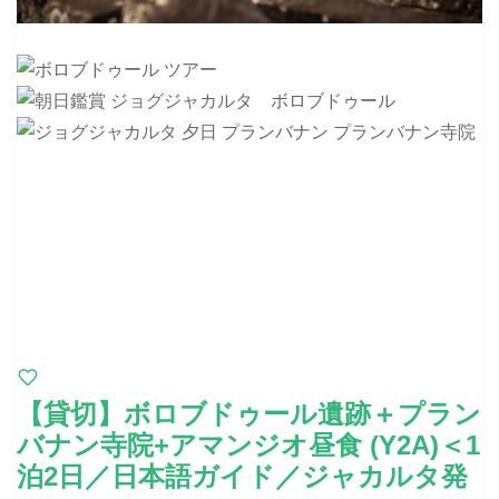
【貸切】ボロブドゥール遺跡＋プラン
バナン寺院+アマンジオ昼食 (Y2A)＜1
泊2日／日本語ガイド／ジャカルタ発