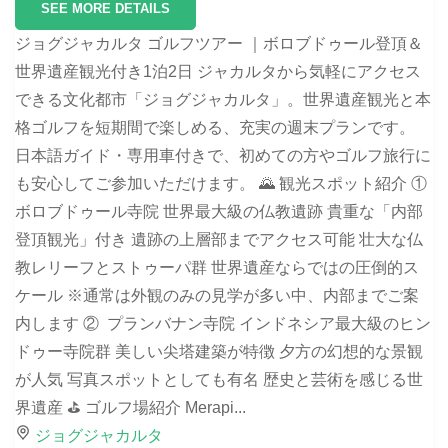
SEE MORE DETAILS
ジョグジャカルタ ゴルフツアー ｜ボロブドゥール登頂＆
世界遺産観光付き1泊2日 ジャカルタから気軽にアクセス
できる文化都市「ジョグジャカルタ」。世界遺産観光と本
格ゴルフを短期間で楽しめる、充実の週末プランです。
日本語ガイド・専用車付きで、初めての方やゴルフ旅行に
も安心してご参加いただけます。 🌄 観光スポット紹介 ①
ボロブドゥール寺院 世界最大級の仏教遺跡 貴重な「内部
登頂観光」付き 遺跡の上層部までアクセス可能 壮大な仏
教レリーフとストゥーパ群 世界遺産ならではの圧倒的ス
ケール ※通常は外観のみの見学が多い中、内部までご案
内します ② プランバナン寺院 インドネシア最大級のヒン
ドゥー寺院群 美しい尖塔建築が特徴 夕方の幻想的な景観
が人気 写真スポットとしても有名 歴史と芸術を感じる世
界遺産 ⛳ ゴルフ場紹介 Merapi...
ジョグジャカルタ