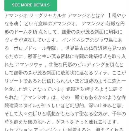
SEE MORE DETAILS
アマンジオ ジョグジャカルタ アマンジオとは？ 【 穏やか
なる魂 】という意味のアマンジオ。 アマンジオ 荘厳な円
形のドームを頂 点として、熱帯の森が茂る斜面に扇状に
ヴィラが点在しています。 インドネシアのジャワ島にあ
る「ボロブドゥール寺院」。世界最古の仏教遺跡を見つめ
るために、鬱蒼と生い茂る密林に寺院の建築様式を取り入
れた アマンジウォ 。壮厳な円形のビルディングを頂点と
して熱帯の森が茂る斜面に放射状に連なるヴィラ。ここが
リゾートであるとは信じられないほど遺跡のように森と一
体化した造りとなっています 遺跡と対峙するように建て
られた「アマンジオ」は、その一部でもあるかのような寺
院建築スタイルが神々しいほど幻想的。深い山並みと森、
そして人々の祈りと瞑想がもたらす聖なる空気が、千年の
時を超えた彼の地へと、ゲストをそっと連れ去ります。
レセプション アマンジウォ に到着すると、迎えてくれる