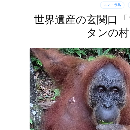
スマトラ島
,
世界遺産の玄関口「
タンの村