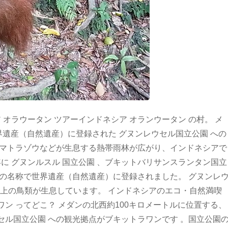
 オラウータン ツアーインドネシア オランウータン の村。 メ
界遺産（自然遺産）に登録された グヌンレウセル国立公園 への
スマトラゾウなどが生息する熱帯雨林が広がり、インドネシアで
年に グヌンルスル 国立公園 、ブキットバリサンスランタン国立
」の名称で世界遺産（自然遺産）に登録されました。 グヌンレ
種以上の鳥類が生息しています。 インドネシアのエコ・自然満喫
ン ってどこ？ メダンの北西約100キロメートルに位置する、
セル国立公園 への観光拠点がブキットラワンです 。国立公園