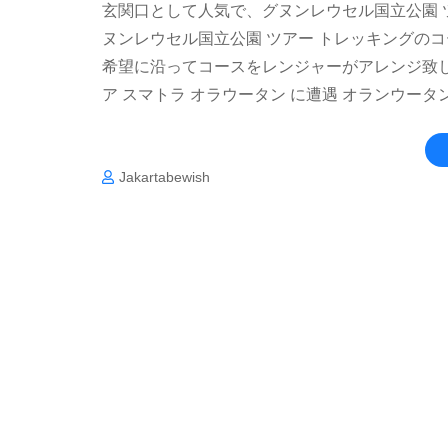
玄関口として人気で、グヌンレウセル国立公園 ツ
ヌンレウセル国立公園 ツアー トレッキングの
希望に沿ってコースをレンジャーがアレンジ致し
ア スマトラ オラウータン に遭遇 オランウータン
Jakartabewish