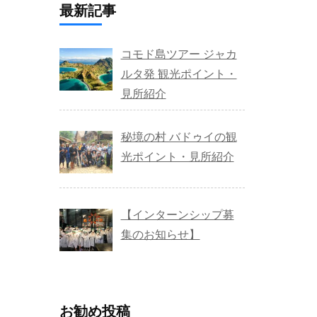
最新記事
コモド島ツアー ジャカ
ルタ発 観光ポイント・
見所紹介
秘境の村 バドゥイの観
光ポイント・見所紹介
【インターンシップ募
集のお知らせ】
お勧め投稿