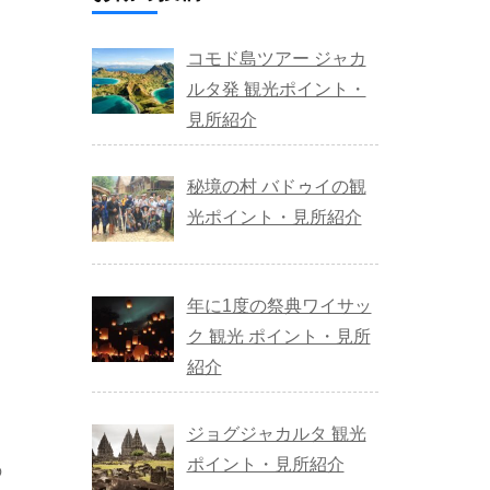
コモド島ツアー ジャカ
ルタ発 観光ポイント・
見所紹介
秘境の村 バドゥイの観
光ポイント・見所紹介
年に1度の祭典ワイサッ
ク 観光 ポイント・見所
紹介
ウ
ジョグジャカルタ 観光
ポイント・見所紹介
の