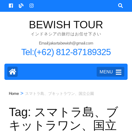
Skip
to
content
BEWISH TOUR
(Press
インドネシアの旅行はお任せ下さい
Enter)
Email:jakartabewish@gmail.com
Tel:(+62) 812-87189325
MENU
>
Home
スマトラ島、ブキットラワン、国立公園
Tag:
スマトラ島、ブ
キットラワン、国立