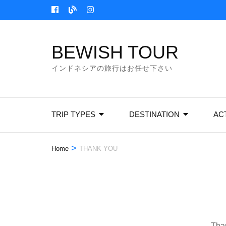
Skip
to
content
BEWISH TOUR
(Press
Enter)
インドネシアの旅行はお任せ下さい
TRIP TYPES
DESTINATION
ACT
>
Home
THANK YOU
Than