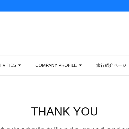
IVITIES
COMPANY PROFILE
旅行紹介ページ
THANK YOU
k you for booking the trip. Please check your email for confirma