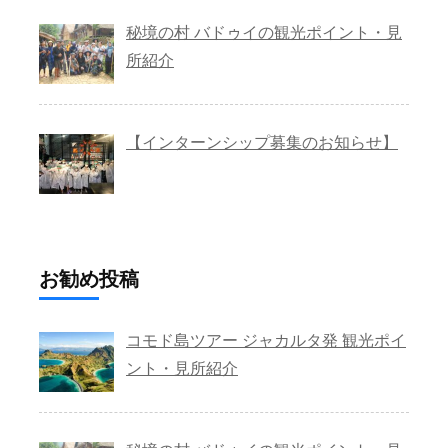
秘境の村 バドゥイの観光ポイント・見
所紹介
【インターンシップ募集のお知らせ】
お勧め投稿
コモド島ツアー ジャカルタ発 観光ポイ
ント・見所紹介