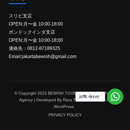
スリピ支店
OPEN:月〜金 10:00-18:00
ポンドックインダ支店
OPEN:月〜金 10:00-18:00
連絡先：0812-87189325
Email:jakartabewish@gmail.com
© Copyright 2023 BEWISH TOUR. Travel Agency
Travel
お問い合わせ
Agency | Developed By
Rara Themes
Powered by
WordPress
.
PRIVACY POLICY