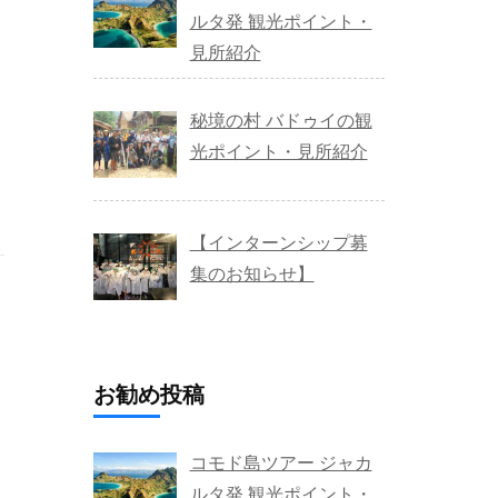
ルタ発 観光ポイント・
見所紹介
秘境の村 バドゥイの観
光ポイント・見所紹介
【インターンシップ募
集のお知らせ】
お勧め投稿
コモド島ツアー ジャカ
ルタ発 観光ポイント・