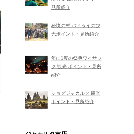
見所紹介
秘境の村 バドゥイの観
光ポイント・見所紹介
年に1度の祭典ワイサッ
ク 観光 ポイント・見所
紹介
ジョグジャカルタ 観光
ポイント・見所紹介