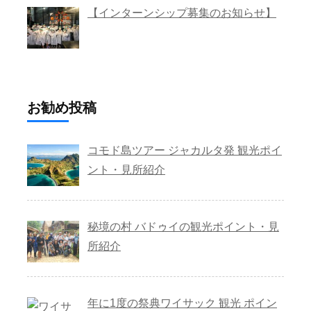
【インターンシップ募集のお知らせ】
お勧め投稿
コモド島ツアー ジャカルタ発 観光ポイ
ント・見所紹介
秘境の村 バドゥイの観光ポイント・見
所紹介
年に1度の祭典ワイサック 観光 ポイン