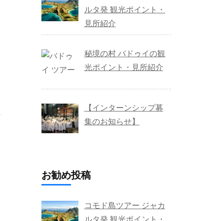
ルタ発 観光ポイント・
見所紹介
秘境の村 バドゥイの観
光ポイント・見所紹介
【インターンシップ募
集のお知らせ】
お勧め投稿
コモド島ツアー ジャカ
ルタ発 観光ポイント・