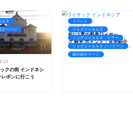
,
,
カルタ
イベント
2022-05-04
,
紹介ページ
ジョグジャカルタ
年に1度の祭典ワイサッ
,
ジョグジャカルタ ツアー
ク 観光 ポイント・見所紹介
,
ジョグジャカルタ パッケージ
旅行紹介ページ
4-13
ックの街 インドネシ
チレボンに行こう