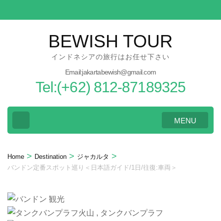
Skip
to
content
BEWISH TOUR
(Press
インドネシアの旅行はお任せ下さい
Enter)
Email:jakartabewish@gmail.com
Tel:(+62) 812-87189325
MENU
>
>
>
Home
Destination
ジャカルタ
バンドン定番スポット巡り＜日本語ガイド/1日/往復:車両＞