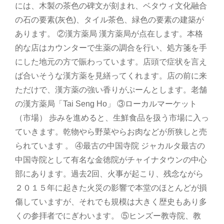
には、木製の茶色の碑文が刻まれ、ベタウィ文化融合
の石の要素(灰色)、タイル茶色、緑色の要素の建築が
あります。 ②漢方薬局 漢方薬局が点在します。本格
的な店はカウンターで生薬の調合を行い、処方箋を手
にした地元の方で賑わっています。店頭で症状を言え
ば合いそうな漢方薬を見繕ってくれます。店の前に来
ただけで、漢方薬の強い香りがぷーんとします。老舗
の漢方薬局「Tai Seng Ho」 ③ローカルマーケット
（市場） 歩みを進めると、生鮮食品を扱う市場に入っ
ていきます。乾物やら野菜やらお肉などが所狭しと売
られています 。 ④最古の中国寺院 ジャカルタ最古の
中国寺院として有名な金徳院がチャイナタウンの中心
部にあります。過去2回、火事が起こり、残念ながら
２０１５年に起きた火災の影響で本堂のほとんどが損
傷していますが、それでも規模は大きく歴史もあり多
くの参拝者でにぎわいます。 ⑤ヒンズー教寺院、教