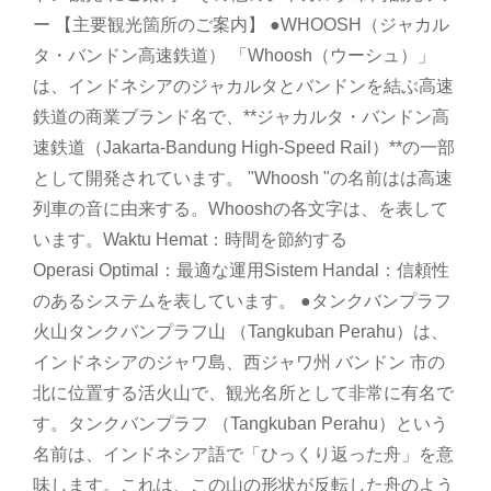
ー 【主要観光箇所のご案内】 ●WHOOSH（ジャカル
タ・バンドン高速鉄道） 「Whoosh（ウーシュ）」
は、インドネシアのジャカルタとバンドンを結ぶ高速
鉄道の商業ブランド名で、**ジャカルタ・バンドン高
速鉄道（Jakarta-Bandung High-Speed Rail）**の一部
として開発されています。 "Whoosh "の名前はは高速
列車の音に由来する。Whooshの各文字は、を表して
います。Waktu Hemat：時間を節約する
Operasi Optimal：最適な運用Sistem Handal：信頼性
のあるシステムを表しています。 ●タンクバンプラフ
火山タンクバンプラフ山 （Tangkuban Perahu）は、
インドネシアのジャワ島、西ジャワ州 バンドン 市の
北に位置する活火山で、観光名所として非常に有名で
す。タンクバンプラフ （Tangkuban Perahu）という
名前は、インドネシア語で「ひっくり返った舟」を意
味します。これは、この山の形状が反転した舟のよう