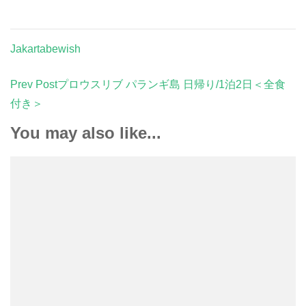
Jakartabewish
Post
Prev Post
プロウスリブ パランギ島 日帰り/1泊2日＜全食
Navigation
付き＞
You may also like...