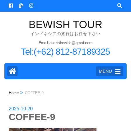
Skip
to
content
BEWISH TOUR
(Press
インドネシアの旅行はお任せ下さい
Enter)
Email:jakartabewish@gmail.com
Tel:(+62) 812-87189325
MENU
>
Home
COFFEE-9
2025-10-20
COFFEE-9