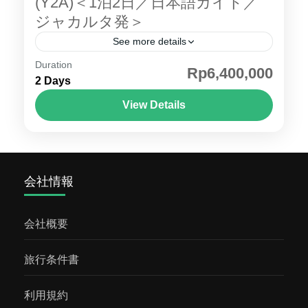
(Y2A)＜1泊2日／日本語ガイド／
ゥー教の寺院群です。ユネスコの世界遺産に
ジャカルタ発＞
も登録されており、その壮大な建築と美しい
See more details
彫刻で知られています。 1. 場所と概要 プラン
Duration
ジャカルタ発 ジョグジャカルタ 。ジョグジャ
Rp6,400,000
バナン寺院...
2 Days
カルタ には世界遺産に登録されている ボロブ
ドゥール遺跡 やプランバナン寺院があり、イ
View Details
ンドネシアで人気の旅行先の一つをジャカル
ジョグジャカルタ
タ発の1泊2日でご案内いたします。アマンジ
オの昼食、ホテルのランクを選択可能です。
会社情報
また、当地では日本語ガイドと専用車でご案
内しますので、お客様のペースに沿ったご案
内が可能でございます。この場所に行きた
会社概要
い・この遺跡をもっとみたいなどのご希望が
ございましたらお申し付けください。ジョグ
旅行条件書
ジャカルタ 紹介ページジョグジャカルタ , ボ
利用規約
ロブドゥール遺跡 , プランバナン寺院 , ジャカ