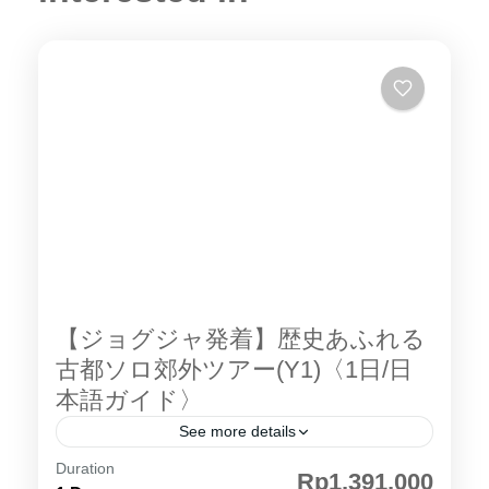
【ジョグジャ発着】歴史あふれる
古都ソロ郊外ツアー(Y1)〈1日/日
本語ガイド〉
See more details
Duration
サンギラン 世界遺産 。ソロ（スラカルタ）は
Rp1,391,000