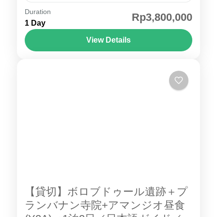
のペースに沿ったご案内が可能でございま
Duration
ジョグジャカルタ ツアー ジョグジャカルタ に
Rp3,800,000
す。この場所に行きたい、この遺跡をもっと
1 Day
は世界遺産に登録されている ボロブドゥール
見たいなどのご希望がございましたらお申し
遺跡 やプランバナン寺院 があり、インドネシ
View Details
付けください。 サンギラン インドネシア , サ
アで人気の旅行先の一つです。ジャカルタか
ジョグジャカルタ
ンギラン , サンギラン遺跡 , サンギ...
ら ジョグジャカルタ までは飛行機で約1時間
1 Person
の距離に位置するため、 ジャカルタ発 ジョグ
ジャカルタ 日帰りツアー ができるのも魅力の
一つです。当地では日本語ガイドと専用車で
ご案内しますので、お客様のペースに沿った
ご案内が可能でございます。この場所に行き
たい・この遺跡をもっとみたいなどのご希望
がございましたらお申し付けください。ジョ
グジャカルタ 紹介ページ ジョグジャカルタ ツ
アー の見所 プランバナン寺院 （Prambanan
【貸切】ボロブドゥール遺跡＋プ
Temple）世界遺産 プランバナン寺院 は、イン
ランバナン寺院+アマンジオ昼食
ドネシアのジャワ島中部に位置する、ヒンド