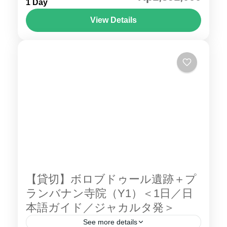
1 Day
ジョグジャカルタの隣町。休日にぶらりと足
を伸ばして小旅行するにはぴったりの場所で
View Details
す。王宮文化で有名な ソロ ですが、 ソロ郊外
ジョグジャカルタ
にも実は世界遺産や有名なヒンドゥー寺院、
絶景スポットが数々あります。 このツアーで
はソロ郊外のなかなか行くのが難しい山の上
まで、日本語ガイドと専用車でご案内致しま
す。 ジャワ原人が発掘された サンギラン 世界
文化遺産 初期人類遺跡の博物館。そして、霊
峰ラウ山の中腹に位置するヒンドゥー教寺院
チュト寺院・ スクー寺院 へ。 チュト寺院 は
ヒンドゥー教の寺院でありながら、土着のジ
ャワのアニミズム信仰が結びついています。
【貸切】ボロブドゥール遺跡＋プ
寺院の広場には、他のヒンドゥー教寺院では
ランバナン寺院（Y1）＜1日／日
みられないような巨大なリンガとヨニや様々
本語ガイド／ジャカルタ発＞
な動物の石像が象徴的です。 当地ではお客様
See more details