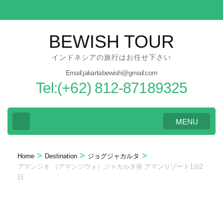
Skip
to
content
BEWISH TOUR
(Press
インドネシアの旅行はお任せ下さい
Enter)
Email:jakartabewish@gmail.com
Tel:(+62) 812-87189325
MENU
>
>
>
Home
Destination
ジョグジャカルタ
アマンジオ （アマンジウォ）ジャカルタ発 アマンリゾート1泊2
日