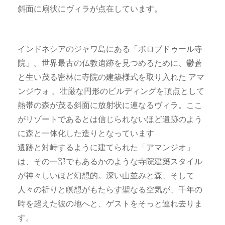
斜面に扇状にヴィラが点在しています。
インドネシアのジャワ島にある「ボロブドゥール寺
院」。世界最古の仏教遺跡を見つめるために、鬱蒼
と生い茂る密林に寺院の建築様式を取り入れた アマ
ンジウォ 。壮厳な円形のビルディングを頂点として
熱帯の森が茂る斜面に放射状に連なるヴィラ。ここ
がリゾートであるとは信じられないほど遺跡のよう
に森と一体化した造りとなっています
遺跡と対峙するように建てられた「アマンジオ」
は、その一部でもあるかのような寺院建築スタイル
が神々しいほど幻想的。深い山並みと森、そして
人々の祈りと瞑想がもたらす聖なる空気が、千年の
時を超えた彼の地へと、ゲストをそっと連れ去りま
す。