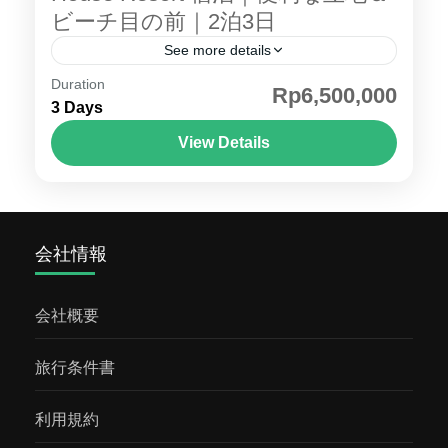
ビーチ目の前｜2泊3日
See more details
Duration
ギリ島 ツアー Beach House Resort 宿泊 ■
Rp6,500,000
3 Days
Beach House Resort ホテル紹介 Beach
House Resort（ビーチハウス リゾート）に宿
View Details
泊し、 ギリ島 の開放感あふれるビーチフロン
ロンボク島・ギリ島
トでリゾートステイを満喫するプランです。
ギリ・トラワンガン島 のメインエリアに位置
会社情報
し、レストランやショップへのアクセスも良
好。便利な立地でありながら、南国らしいリ
ラックスした雰囲気を楽しめます。 目の前に
会社概要
は美しいビーチが広がり、プールやレストラ
ンなど施設も充実。カップルやハネムーン、
旅行条件書
家族旅行にもおすすめです。 Beach House
利用規約
Resort で、気軽に楽しめるリゾート体験とア