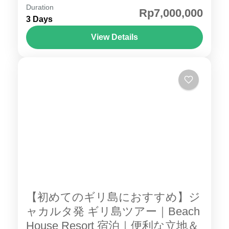
Duration
ギリ島 ツアー Villa Almarik Resort 宿泊 イン
Rp7,000,000
3 Days
ドネシアの人気リゾート ギリ トラワンガン島
で、ビーチフロントの快適リゾートステイを
View Details
満喫できる Villa Almarik Resort 宿泊プランを
ロンボク島・ギリ島
ご紹介します。白砂のビーチ、透明度の高い
海、のんびり過ごせるロケーションで、初め
てのギリ島旅行にも最適です。 ■ Villa Almarik
Resort & Spa（ホテル紹介） Villa Almarik
Resort & Spa...
【初めてのギリ島におすすめ】ジ
ャカルタ発 ギリ島ツアー｜Beach
House Resort 宿泊｜便利な立地＆