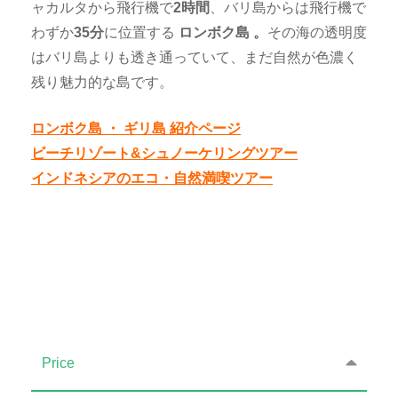
ャカルタから飛行機で
2時間
、バリ島からは飛行機で
わずか
35分
に位置する
ロンボク島
。
その海の透明度
はバリ島よりも透き通っていて、まだ自然が色濃く
残り魅力的な島です。
ロンボク島 ・ ギリ島 紹介ページ
ビーチリゾート&シュノーケリングツアー
インドネシアのエコ・自然満喫ツアー
ギリ島 オプショナルツアー , ギリ島 , ギリ島 恋人た
ちの石像 , ギリ島 トラワンガン , ギリ島 日帰り ツ
アー , ロンボク島 , ギリ島 オプショナルツアー , ギ
リ島 , ギリ島 恋人たちの石像 , ギリ島 トラワンガ
ン
Price