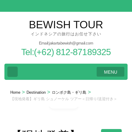
Skip
to
content
BEWISH TOUR
(Press
インドネシアの旅行はお任せ下さい
Enter)
Email:jakartabewish@gmail.com
Tel:(+62) 812-87189325
MENU
>
>
>
Home
Destination
ロンボク島・ギリ島
【現地発着】ギリ島 シュノーケル ツアー＜日帰り/送迎付き＞
Gallery