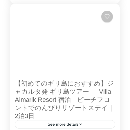
Villas」に泊まる、ジャカルタ発 2泊3日 ギリ
ロンボク島・ギリ島
島 ツアープランです。透明度抜群の海と自然
に囲まれたロケーションで、のんびりリゾー
トステイとアクティビティを満喫できます。
■ Gili Eco Villas（ホテル紹介） Gili Eco Villas
は、ギリ・トラワンガン北部の白砂ビーチ沿
いに位置する ビーチフロントのエコリゾー
ト。バンガローやヴィラはトロピカルガーデ
ンに囲まれ、海の景色を楽しみながら自然と
の調和を感じられます。 🌿 特徴ポイント...
【初めてのギリ島におすすめ】ジ
ャカルタ発 ギリ島ツアー ｜ Villa
Almarik Resort 宿泊｜ビーチフロ
ントでのんびりリゾートステイ｜
2泊3日
See more details