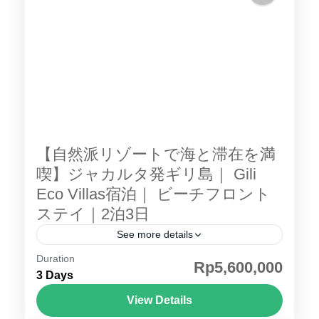
【自然派リゾートで海と滞在を満
喫】ジャカルタ発ギリ島｜ Gili
Eco Villas宿泊｜ ビーチフロント
ステイ｜2泊3日
See more details
Duration
ギリ島 ツアー Gili Eco Villas 宿泊 ギリ・トラ
Rp5,600,000
3 Days
ワンガン島 の美しい白砂ビーチに立つエコフ
レンドリーなヴィラリゾート「 Gili Eco
View Details