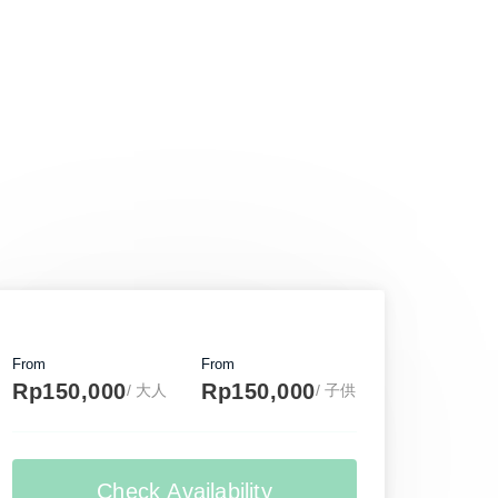
From
From
Rp150,000
Rp150,000
/ 大人
/ 子供
Check Availability