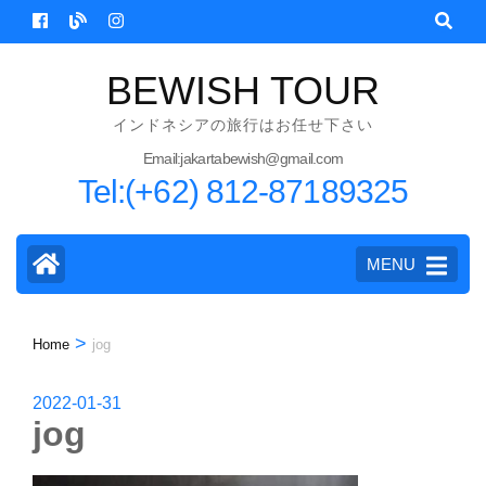
Skip
to
content
BEWISH TOUR
(Press
インドネシアの旅行はお任せ下さい
Enter)
Email:jakartabewish@gmail.com
Tel:(+62) 812-87189325
MENU
>
Home
jog
2022-01-31
jog