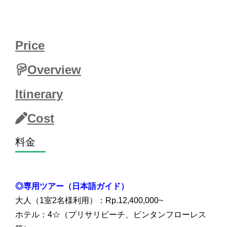
モド島 , コモド島 観光 , コモド島 ホテル , コモドドラ
ゴン , ピンクビーチ , パダール島 , アヤナ コモド
Price
Overview
Itinerary
Cost
料金
◎専用ツアー（日本語ガイド）
大人（1室2名様利用）：Rp.12,400,000~
ホテル：4☆（プリサリビーチ、ビンタンフローレス