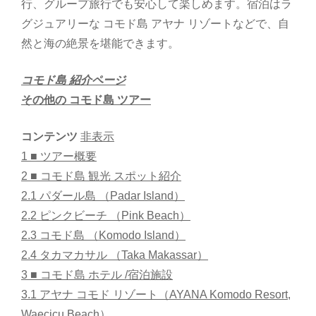
行、グループ旅行でも安心して楽しめます。宿泊はラ
グジュアリーな コモド島 アヤナ リゾートなどで、自
然と海の絶景を堪能できます。
コモド島 紹介ページ
その他の コモド島 ツアー
コンテンツ
非表示
1
■ ツアー概要
2
■ コモド島 観光 スポット紹介
2.1
パダール島 （Padar Island）
2.2
ピンクビーチ （Pink Beach）
2.3
コモド島 （Komodo Island）
2.4
タカマカサル （Taka Makassar）
3
■ コモド島 ホテル /宿泊施設
3.1
アヤナ コモド リゾート（AYANA Komodo Resort,
Waecicu Beach）