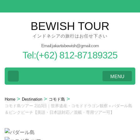
Skip
to
content
BEWISH TOUR
(Press
インドネシアの旅行はお任せ下さい
Enter)
Email:jakartabewish@gmail.com
Tel:(+62) 812-87189325
MENU
>
>
>
Home
Destination
コモド島
コモド島ツアー 2泊3日｜世界遺産・コモドドラゴン観察＋パダール島
＆ピンクビーチ【英語・日本語対応／混載・専用ツアー可】