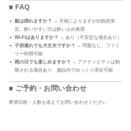
■ FAQ
船は揺れますか？
→ 天候によりますが比較的安
定。酔いやすい方は酔い止め推奨
Wi-Fiはありますか？
→ あり（不安定な場合あり）
子供連れでも大丈夫ですか？
→ 問題なし、ファミ
リー利用可能
雨の日でも楽しめますか？
→ アクティビティは制
限される場合あり、施設内でゆっくり滞在可能
■ ご予約・お問い合わせ
希望日程・人数を添えてお問い合わせください
コモド島 , コモド島 観光 , コモド島 ホテル , コモドド
ラゴン , ピンクビーチ , パダール島 , アヤナ コモド , コ