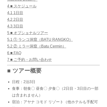
4
■ スケジュール
4.1
1日目
4.2
2日目
4.3
3日目
5
■ オプショナルツアー
5.1
① ランコ洞窟（BATU RANGKO）
5.2
② ミラー洞窟（Batu Cermin）
6
■ FAQ
7
■ ご予約・お問い合わせ
■ ツアー概要
日程：2泊3日
食事：朝食〇 昼食〇 夕食〇（2日目・3日目の一部
は含まれません）
宿泊：アヤナ コモド リゾート（他ホテルも手配可