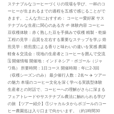
ステナブルなコーヒーづくりの現場を学び、一杯のコ
ーヒーが生まれるまでの過程を五感で感じることがで
きます。 こんな方におすすめ： コーヒー愛好家 サス
テナブルな生産に関心のある方 🌱 体験内容 コーヒー
豆収穫体験：赤く熟した豆を手摘みで収穫 精製・乾燥
工程の見学：品質を左右する重要なステップを学ぶ 焙
煎見学：焙煎度による香りと味わいの違いを実感 農園
軽食＆交流会：現地の生産者とコーヒーを囲んで交流
🗓 開催情報 開催地：インドネシア・ボゴール（ジャ
ワ島） 所要時間：1日コース 開催時期：年に2-3回
（収穫シーズンのみ） 最少催行人数：2名〜 ✈️ ツアー
の魅力 本場のコーヒー文化を深く学べる実践型体験
生産者との対話で、コーヒーへの理解がさらに深まる
フェアトレードやサステナブル農法に触れられる学び
の旅 【ツアー紹介】①ジャカルタからボゴールのコー
ヒー農園迄は入り口まで向かいます。（約1時間30