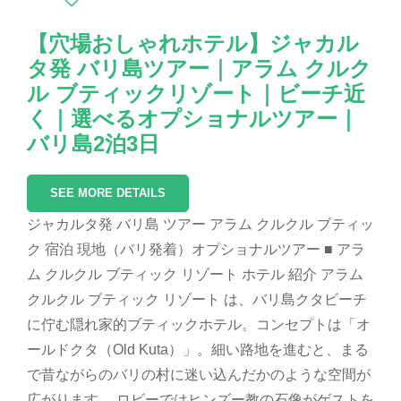
【穴場おしゃれホテル】ジャカル
タ発 バリ島ツアー｜アラム クルク
ル ブティックリゾート｜ビーチ近
く｜選べるオプショナルツアー｜
バリ島2泊3日
SEE MORE DETAILS
ジャカルタ発 バリ島 ツアー アラム クルクル ブティッ
ク 宿泊 現地（バリ発着）オプショナルツアー ■ アラ
ム クルクル ブティック リゾート ホテル 紹介 アラム
クルクル ブティック リゾート は、バリ島クタビーチ
に佇む隠れ家的ブティックホテル。コンセプトは「オ
ールドクタ（Old Kuta）」。細い路地を進むと、まる
で昔ながらのバリの村に迷い込んだかのような空間が
広がります。 ロビーではヒンズー教の石像がゲストを