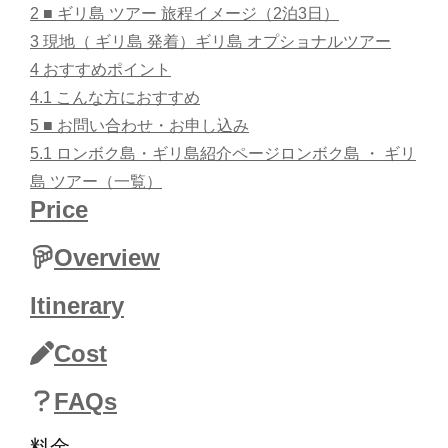
2
■ ギリ島 ツアー 旅程イメージ（2泊3日）
3
現地（ ギリ島 発着）ギリ島 オプショナルツアー
4
おすすめポイント
4.1
こんな方におすすめ
5
■ お問い合わせ・お申し込み
5.1
ロンボク島・ギリ島紹介ページロンボク島 ・ ギリ
島 ツアー（一覧）
Price
Overview
Itinerary
Cost
FAQs
料金