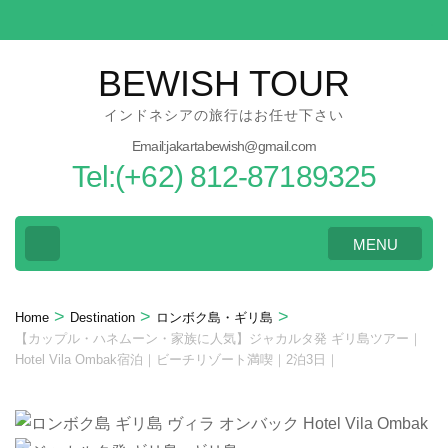
Skip
to
content
BEWISH TOUR
(Press
インドネシアの旅行はお任せ下さい
Enter)
Email:jakartabewish@gmail.com
Tel:(+62) 812-87189325
MENU
>
>
>
Home
Destination
ロンボク島・ギリ島
【カップル・ハネムーン・家族に人気】ジャカルタ発 ギリ島ツアー｜
Hotel Vila Ombak宿泊｜ビーチリゾート満喫｜2泊3日｜