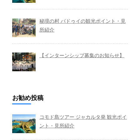
秘境の村 バドゥイの観光ポイント・見
所紹介
【インターンシップ募集のお知らせ】
お勧め投稿
コモド島ツアー ジャカルタ発 観光ポイ
ント・見所紹介