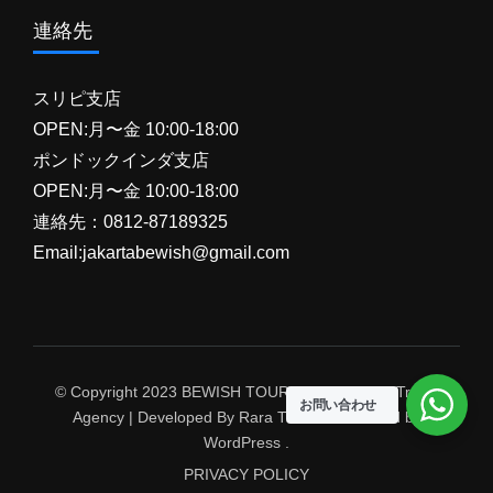
連絡先
スリピ支店
OPEN:月〜金 10:00-18:00
ポンドックインダ支店
OPEN:月〜金 10:00-18:00
連絡先：0812-87189325
Email:jakartabewish@gmail.com
© Copyright 2023 BEWISH TOUR. Travel Agency
Travel
お問い合わせ
Agency | Developed By
Rara Themes
Powered by
WordPress
.
PRIVACY POLICY