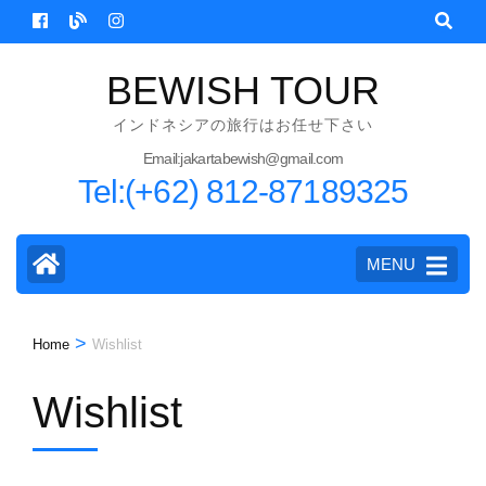
Skip
to
content
BEWISH TOUR
(Press
インドネシアの旅行はお任せ下さい
Enter)
Email:jakartabewish@gmail.com
Tel:(+62) 812-87189325
MENU
>
Home
Wishlist
Wishlist