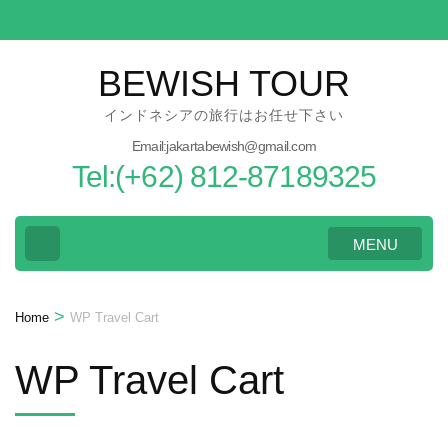
Skip
to
content
BEWISH TOUR
(Press
インドネシアの旅行はお任せ下さい
Enter)
Email:jakartabewish@gmail.com
Tel:(+62) 812-87189325
MENU
>
Home
WP Travel Cart
WP Travel Cart