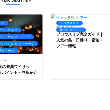
may also like...
,
,
ント
プロウスリブ
2016-12-19
,
グジャカルタ
旅行紹介ページ
プロウスリブ完全ガイド｜
,
グジャカルタ ツアー
人気の島・日帰り・宿泊・
,
グジャカルタ パッケージ
ツアー情報
紹介ページ
5-04
度の祭典ワイサッ
光 ポイント・見所紹介