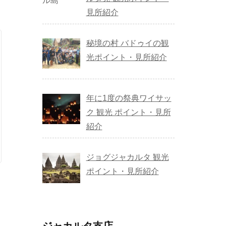
見所紹介
秘境の村 バドゥイの観
光ポイント・見所紹介
年に1度の祭典ワイサッ
ク 観光 ポイント・見所
紹介
ジョグジャカルタ 観光
ポイント・見所紹介