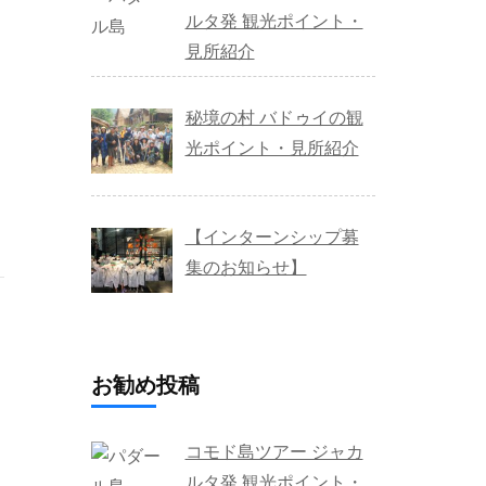
ルタ発 観光ポイント・
見所紹介
秘境の村 バドゥイの観
光ポイント・見所紹介
【インターンシップ募
集のお知らせ】
お勧め投稿
コモド島ツアー ジャカ
ルタ発 観光ポイント・