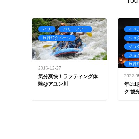
You 
,
,
バリ
バリ ツアー
イベ
旅行紹介ページ
ジョ
ジョ
ジョ
旅行
2016-12-27
2022-0
気分爽快！ラフティング体
験@アユン川
年に1
ク 観