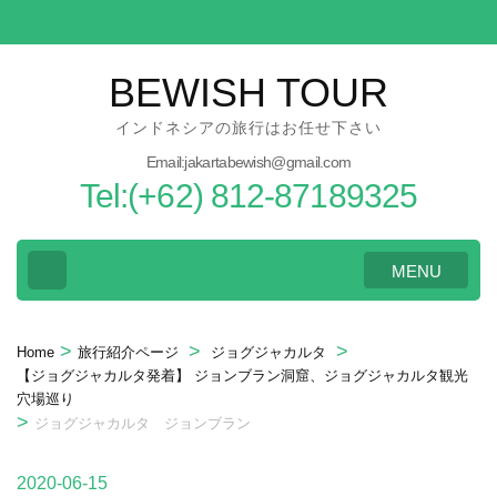
Skip
to
content
BEWISH TOUR
(Press
インドネシアの旅行はお任せ下さい
Enter)
Email:jakartabewish@gmail.com
Tel:(+62) 812-87189325
MENU
>
>
>
Home
旅行紹介ページ
ジョグジャカルタ
【ジョグジャカルタ発着】 ジョンブラン洞窟、ジョグジャカルタ観光
穴場巡り
>
ジョグジャカルタ ジョンブラン
2020-06-15