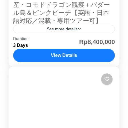
屋にもつながっているタイプ。お部屋の中は標
産・コモドドラゴン観察＋パダー
準の設備が整っています。 ●レストランパラン
ル島＆ピンクビーチ【英語・日本
ギ島 には水上レストランがあり、夕日のタイミ
語対応／混載・専用ツアー可】
ングにはたくさんの宿泊者がレストランでまっ
See more details
たりとした時間を過ごします。きれいな海に沈
Duration
コモド島ツアー 2泊3日｜世界遺産・コモドドラ
Rp8,400,000
んでいく夕日をみながらの食事は至高の時間。
3 Days
ゴン観光 インドネシアの コモド島 は、世界最
パランギ島でのアクティビティー①ゆっくり散
大の爬虫類 コモドドラゴン が野生で生息する
View Details
策！パランギ島は徒歩15分もすれば一周できる
世界遺産の島です。2泊3日コースでは、パダー
大きさです。目の前に広がるきれいな砂浜と透
コモド島
ル島 トレッキング 、ピンクビーチ シュノーケ
明度の高い海を眺めながらお散歩をすると、あ
リング、 コモド島 コモドドラゴン 観察を一度
まりの心地よさに時間を忘れます！ お散歩しな
に満喫できます。 コモド島 ツアー は 英語・日
がらビーチデッキでゆっくり優雅な時間 目の前
本語ガイドの混載ツアー または 専用ツアー を
には透明に近いブルーな色の海が広がっていま
選択可能。初めての方、家族旅行、グループ旅
す。 ②マリンスポーツパランギ島 にはビーチシ
行でも安心して楽しめます。宿泊はラグジュア
ョップが備わっており、シュノーケリングやバ
リーな コモド島 アヤナ リゾートなどで、自然
ナナボート,カヌーがオプショナルでお楽しみい
と海の絶景を堪能できます。 コモド島 紹介ペ