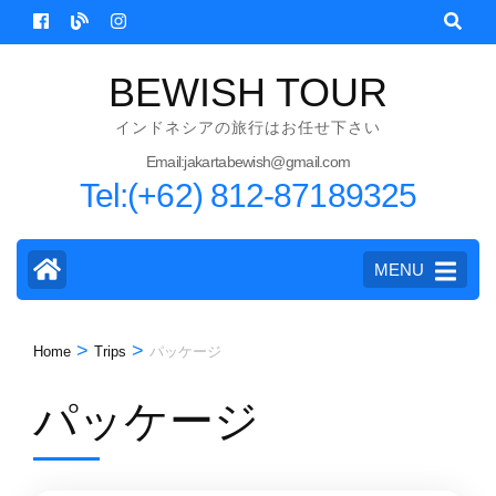
Skip
to
content
BEWISH TOUR
(Press
インドネシアの旅行はお任せ下さい
Enter)
Email:jakartabewish@gmail.com
Tel:(+62) 812-87189325
MENU
>
>
Home
Trips
パッケージ
パッケージ