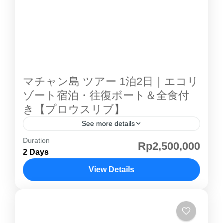
園 と呼ぶにふさわしいコモド島 。ゆっくりク
ルージングしながら、パダール島での絶景やコ
モドドラゴン観察をお楽しみ頂けます。混載ク
ルーズは金曜日発、日曜日戻りのみの運航にな
りますコモド島 紹介ページその他のコモド島ツ
アー こちらのツアーでは４つのタイプから客室
マチャン島 ツアー 1泊2日｜エコリ
を選んでいただきます。お部屋の紹介①シェア
ゾート宿泊・往復ボート＆全食付
ルーム一部屋を４人でシェアしていただきま
き【プロウスリブ】
す。（他の方と同室になります） ②プライベー
See more details
トルームダブルベッドのあるプライベートルー
Duration
マチャン島 ツアー 1泊2日｜プロウスリブ エコ
Rp2,500,000
ムです。 ③プライベートオーシャンビュールー
2 Days
リゾート【全食付き】 プラウスリブ マチャン
ムダブルベッドのあるプライベートルームで
島 は、プロウスリブ の中でも自然環境を大切
View Details
す。部屋からはオーシャンビューが望めます。
にした“エコリゾート”として人気の島です。 ジ
④プライベートVIPルームアッパーデッキに部
プロウスリブ
ャカルタから約90〜120分でアクセスでき、都
屋があり、広さも十分にあるVIPルームです。
会の喧騒を離れて静かに過ごせる特別な場所で
オーシャンビューも望めます。