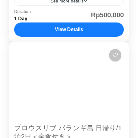
See more details
Duration
プロウスリブ アニエール島 はアンチョール港
Rp500,000
1 Day
から船で約30分と近さが魅力の プロウスリブ
の一つ 。アニエール島 は 水上コテージ もある
View Details
のでリゾートらしい雰囲気が味わえます。海の
プロウスリブ
透明度は低いのでシュノーケリングやダイビン
グなどはできませんが、バナナボートやジェッ
トスキー、カヌーなどのマリンスポーツがお楽
しみ頂けます。
プロウスリブ パランギ島 日帰り/1
泊2日＜全食付き＞