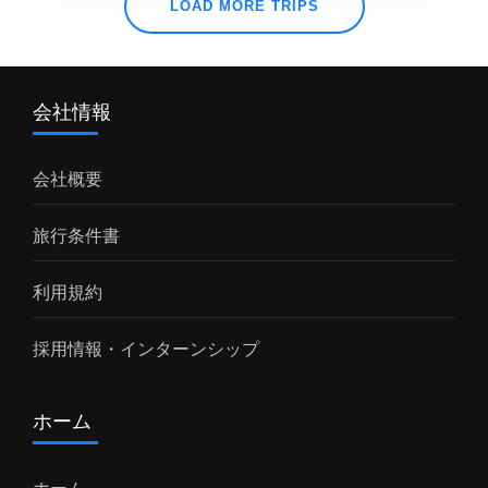
LOAD MORE TRIPS
林が広がり、インドネシアで最大の 国立公園
として知られています。2004年に グヌンルス
ル 国立公園 、ブキットバリサンスランタン国
会社情報
立公園とともに、「 スマトラ島 の熱帯雨林遺
産」の名称で世界遺産（自然遺産）に登録され
会社概要
ました。 グヌンレウセル国立公園 では500種類
以上の動物、300種以上の鳥類が生息していま
旅行条件書
す。スマトラ島 ブキットラワン へ！ブキット
ラワン 紹介ページはこちらその他のオラウータ
利用規約
ンが見れるコースツアーのポイントを紹介 ジャ
ングルの中をトレッキング！ 現地では専用のレ
採用情報・インターンシップ
ンジャーが必ず同行します。 滑る足元に気をつ
けながらジャングルの中を突き進む。まさに大
ホーム
冒険です。...