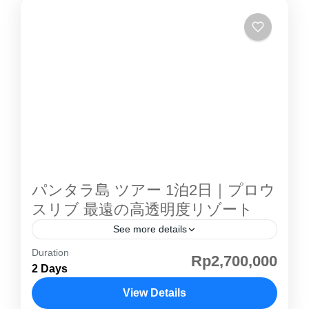
パンタラ島 ツアー 1泊2日｜プロウ
スリブ 最遠の高透明度リゾート
See more details
Duration
パンタラ島 ツアー 1泊2日｜プロウスリブ 最遠
Rp2,700,000
2 Days
の高透明度リゾート【全食付き】 ジャカルタか
ら約120分。パンタラ島 は、プロウスリブ 諸島
View Details