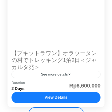
す。 本ページでは、 マチャン島 ツアー （1泊2
日）の内容・魅力・アクセス・よくある質問ま
でまとめています。 ■ マチャン島 とは？ マチ
ャン島 は、自然との共生をコンセプトにした少
人数制リゾートです。 プロウスリブ の中でも
アクセスが良い（約90〜120分）環境配慮型リ
ゾート静かでプライベート感あり 👉 「癒し・
自然重視」の方におすすめ ■ ツアー概要（1泊2
【ブキットラワン】オラウータン
日）...
の村でトレッキング1泊2日＜ジャ
カルタ発＞
See more details
Duration
ブキットラワン オラウータン ツアー 。 メダン
Rp6,600,000
2 Days
の北西約100キロメートルに位置する。世界遺
産（自然遺産）に登録された グヌンレウセル国
View Details
立公園 への観光拠点の ブキットラワン 。スマ
スマトラ島
トラトラ、スマトラゾウなどが生息する熱帯雨