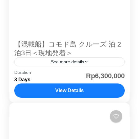
（Peucang Island）へ渡り、自然に囲まれた
NIKKIリゾートに宿泊します。 島内トレッキン
グや自然散策を楽しみながら、都会では味わえ
ない静かな島時間と、世界自然遺産ならではの
豊かな自然を満喫する1泊2日のエコツアーで
【混載船】コモド島 クルーズ 泊 2
す。 ウジュンクロン 国立公園 とは？ ウジュ
泊3日＜現地発着＞
ン・クロン国立公園 は、1991年にユネスコ 世
See more details
界自然遺産 に登録されたインドネシアを代表す
Duration
コモド島 はインドネシアの小スンダ列島にある
Rp6,300,000
る自然保護区です。 ジャワ島西端のバンテン州
3 Days
島で、行政的には東ヌサトゥンガラ州に属しま
に位置し、熱帯雨林、マングローブ、海岸林、
す。野生の コモド島 コモドドラゴン が生息す
View Details
島々など多様な自然環境が広がっています。 豊
ることで特に知られており、ダイビングでも人
かな森林と海洋環境には、多くの野生動物や希
コモド島
気があります。世界的にも有名な観光地の一つ
少な植物が生息しており、インドネシアの自然
で世界自然遺産として登録されています。1991
の魅力を体感できる特別な場所です。 ウジュン
年に 世界遺産 に登録され、乾燥した風土と透
クロン国立公園 ツアー...
き通るような海とのコントラストで、自然の楽