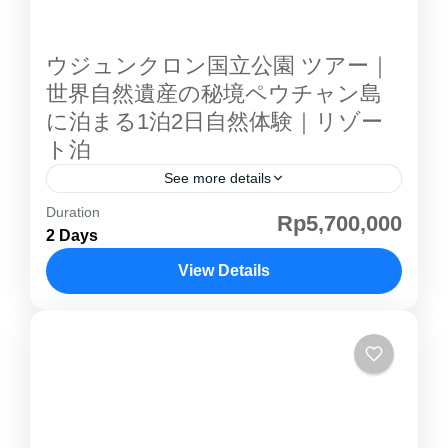
ただけます。 プロウスリブ ダイビング も人気
ージその他の...
のマリンスポーツの一つです。...
ウジュンクロン国立公園 ツアー｜
世界自然遺産の秘境ペウチャン島
に泊まる1泊2日自然体験｜リゾー
ト泊
See more details
Duration
ジャカルタ発｜世界自然遺産ウジュンクロン国
Rp5,700,000
2 Days
立公園で大自然を満喫する特別な旅 ウジュンク
ロン国立公園 ツアー では、インドネシア・ジ
View Details
ャワ島西端に位置する 世界自然遺産 「 ウジュ
ジャカルタ
ン・クロン国立公園 」を訪れます。 ジャワ島
最後の秘境とも呼ばれる ウジュンクロン国立公
園 は、手つかずの熱帯雨林、美しい海岸、豊か
な生態系が残る貴重な自然保護区です。 本ツア
ーでは、国立公園内に位置するペウチャン島