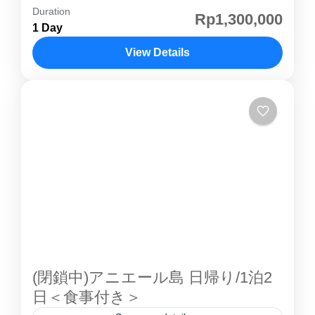
Duration
セパ島 ツアー 日帰り・1泊2日｜プロウスリブ
Rp1,300,000
1 Day
アクティビティリゾート【全食付き】 プラウス
リブ セパ島 は、白い砂浜と透明度の高い海に
View Details
囲まれた、コンパクトで静かな島 ジャカルタか
プロウスリブ
ら約90分でアクセスでき、日帰りでも宿泊でも
海遊びを存分に楽しめます。 本ページでは、
セパ島 ツアー （日帰り・1泊2日）の内容・魅
力・アクセス・よくある質問までまとめていま
す。 セパ島 とは？ セパ島 は、海のアクティビ
ティを中心に楽しむアクティブリゾートです。
プロウスリブ の中でも マリンスポーツが豊富
アクティブ向けリゾート日帰りでも楽しめる設
備 👉 「とにかく遊びたい人向けの島」 ツアー
概要（日帰り / 1泊2日） 日数：日帰り...
(閉鎖中)アニエール島 日帰り/1泊2
日＜食事付き＞