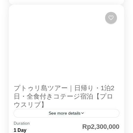
の中でも最も遠く、圧倒的な透明度を誇る海が
プロウスリブ
魅力のリゾートアイランドです。本ページで
は、パンタラ島ツアー の内容・魅力・アクセ
ス・よくある質問まで、予約前に知りたい情報
をご紹介しています。 ■ パンタラ島 とは？ パ
ンタラ島 は、かつて「 旧JAL島 」として開発
された歴史あるリゾート。現在も当時の設備を
活かしながら運営されており、落ち着いた雰囲
気と充実した施設が特徴です。 プロウスリブ
の中でも最も遠い位置にあるため、 海の透明度
が非常に高い 人が少なく静か 自然が色濃く残
プトゥリ島ツアー｜日帰り・1泊2
る という、ワンランク上のリゾート体験が楽し
日・全食付きコテージ宿泊【プロ
めます。 ■ ツアー概要（1泊2日） 日数：1泊2
ウスリブ】
日 出発地：パンタイムティアラ（ジャカル
See more details
タ）...
Duration
プトゥリ島 ツアー 1泊2日・日帰り｜プロウス
Rp2,300,000
1 Day
リブ 定番リゾート【全食付き】 プトリ島 は、