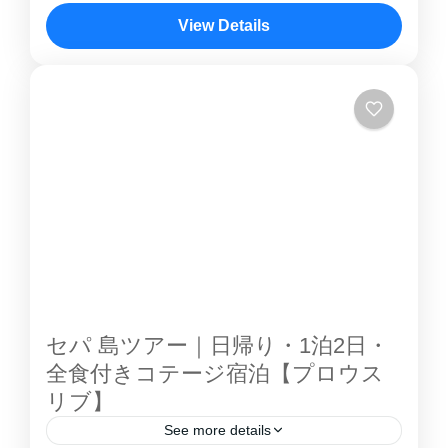
プロウスリブ島 の中でもアクセスが良く、初め
View Details
ての方に最も人気の高いリゾート島です。 ジャ
プロウスリブ
カルタ から約90分で行けるため、日帰り・1泊
2 People
2日どちらでも楽しめます。 本ページでは、プ
トリ島 ツアー の内容・魅力・アクセス・よく
ある質問まで、予約前に知りたい情報をまとめ
ています。 ■ プトゥリ島 とは？ プトゥリ島 は
「プリンセス（お姫様）」という意味を持つリ
ゾート島です。 プロウスリブ の中でもバラン
スが良く、 アクセスが良い（約90分） 設備が
整っている 初心者向け という特徴がありま
す。 👉 迷ったらここでOKな“定番島”...
セパ 島ツアー｜日帰り・1泊2日・
全食付きコテージ宿泊【プロウス
リブ】
See more details