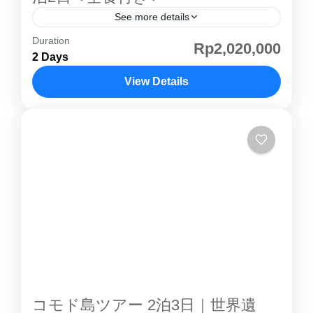
See more details
Duration
「虹」という意味の パランギ島 は、 ジャカル
Rp2,020,000
2 Days
タ の埠頭 から船で約120分。白砂のビーチと、
水上レストランがありオススメ。レストランか
View Details
らの夕日は絶景！島の半分はジャングルになっ
プロウスリブ
ており自然もたくさんです。団体よりも個人旅
行者が多く、落ち着いた静かな雰囲気でき通っ
たきれいな海には魚がたくさん、マリンスポー
ツをしたり自然の中でのんびり過ごす事ができ
ます。 日帰り プランと宿泊プランがあり、週
末の近場の旅行におすすめ。 パランギ島 紹介
ページはこちらから パランギ島 のお部屋①お部
屋：BOUGENVILLAコテージタイプのお部屋。
ユニークな伝統建築をコンセプトにしたコテー
ジ。 ②お部屋：JASMINE / GIRITILTA隣のお部
コモド島ツアー 2泊3日｜世界遺