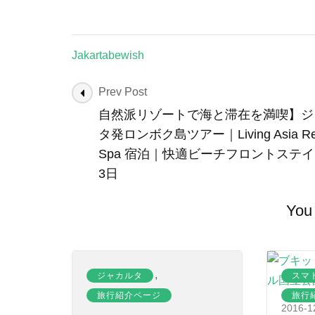
Jakartabewish
Post
Prev Post
Navigation
自然派リゾートで海と滞在を満喫】ジ
タ発ロンボク島ツアー｜Living Asia Res
Spa 宿泊｜快適ビーチフロントステイ
3日
You 
,
ジャカルタ
スマ
旅行紹介ページ
旅行
2016-1