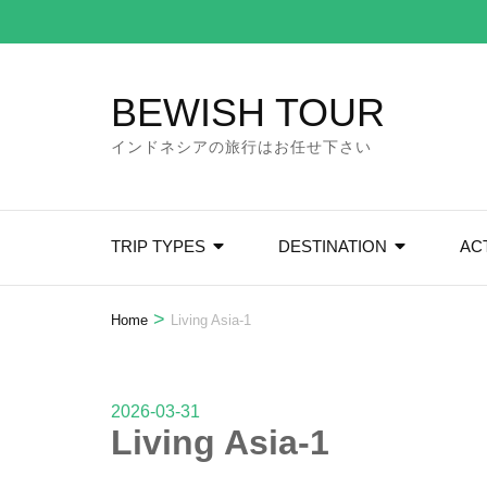
Skip
to
content
BEWISH TOUR
(Press
Enter)
インドネシアの旅行はお任せ下さい
TRIP TYPES
DESTINATION
ACT
>
Home
Living Asia-1
2026-03-31
Living Asia-1