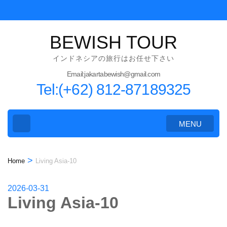
Skip
to
content
BEWISH TOUR
(Press
インドネシアの旅行はお任せ下さい
Enter)
Email:jakartabewish@gmail.com
Tel:(+62) 812-87189325
MENU
>
Home
Living Asia-10
2026-03-31
Living Asia-10