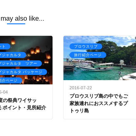
may also like...
,
,
ント
プロウスリブ
,
グジャカルタ
旅行紹介ページ
,
グジャカルタ ツアー
,
グジャカルタ パッケージ
紹介ページ
2016-07-22
5-04
プロウスリブ島の中でもご
度の祭典ワイサッ
家族連れにおススメするプ
光 ポイント・見所紹介
トゥリ島