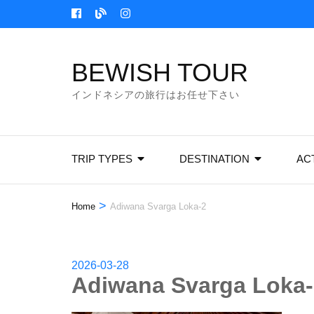
Skip
to
content
BEWISH TOUR
(Press
Enter)
インドネシアの旅行はお任せ下さい
TRIP TYPES
DESTINATION
ACT
>
Home
Adiwana Svarga Loka-2
2026-03-28
Adiwana Svarga Loka-