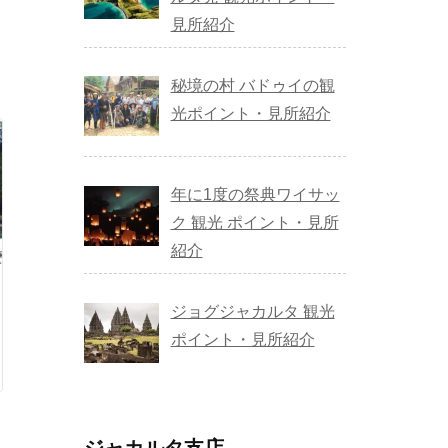
見所紹介
秘境の村 バドゥイの観
光ポイント・見所紹介
年に1度の祭典ワイサッ
ク 観光 ポイント・見所
紹介
ジョグジャカルタ 観光
ポイント・見所紹介