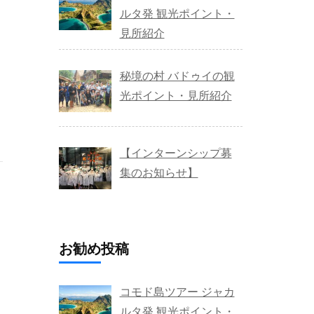
ルタ発 観光ポイント・
見所紹介
秘境の村 バドゥイの観
光ポイント・見所紹介
【インターンシップ募
集のお知らせ】
お勧め投稿
コモド島ツアー ジャカ
ルタ発 観光ポイント・