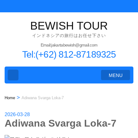
Skip
to
content
BEWISH TOUR
(Press
インドネシアの旅行はお任せ下さい
Enter)
Email:jakartabewish@gmail.com
Tel:(+62) 812-87189325
MENU
>
Home
Adiwana Svarga Loka-7
2026-03-28
Adiwana Svarga Loka-7