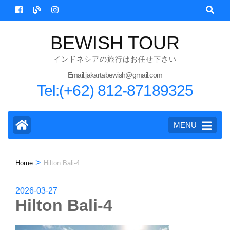
Skip
to
content
BEWISH TOUR
(Press
インドネシアの旅行はお任せ下さい
Enter)
Email:jakartabewish@gmail.com
Tel:(+62) 812-87189325
MENU
>
Home
Hilton Bali-4
2026-03-27
Hilton Bali-4