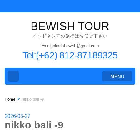
Skip
to
content
BEWISH TOUR
(Press
インドネシアの旅行はお任せ下さい
Enter)
Email:jakartabewish@gmail.com
Tel:(+62) 812-87189325
MENU
>
Home
nikko bali -9
2026-03-27
nikko bali -9