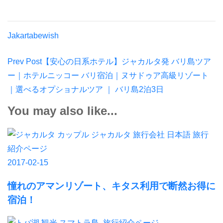
Jakartabewish
Post
Prev Post
【安心の日系ホテル】ジャカルタ発 バリ島ツア
Navigation
ー｜ホテルニッコー バリ宿泊｜ヌサドゥア高級リゾート
｜選べるオプショナルツア ｜ バリ島2泊3日
You may also like...
旅行
紹介ページ
2017-02-15
憧れのアマンリゾート、キタス利用で断然お得に
宿泊！
スマトラ島
,
旅行紹介ページ