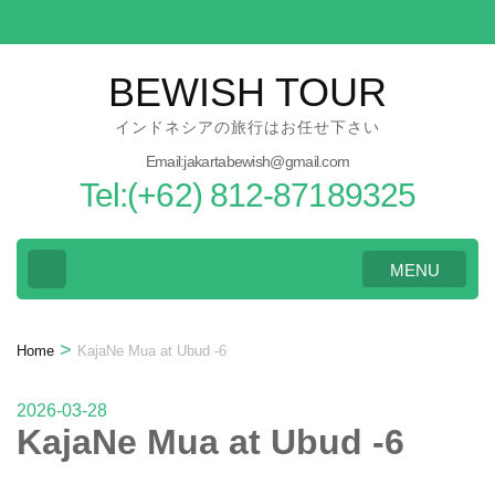
Skip
to
content
BEWISH TOUR
(Press
インドネシアの旅行はお任せ下さい
Enter)
Email:jakartabewish@gmail.com
Tel:(+62) 812-87189325
MENU
>
Home
KajaNe Mua at Ubud -6
2026-03-28
KajaNe Mua at Ubud -6