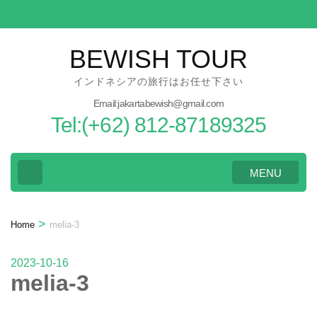
Skip
to
content
BEWISH TOUR
(Press
インドネシアの旅行はお任せ下さい
Enter)
Email:jakartabewish@gmail.com
Tel:(+62) 812-87189325
MENU
>
Home
melia-3
2023-10-16
melia-3