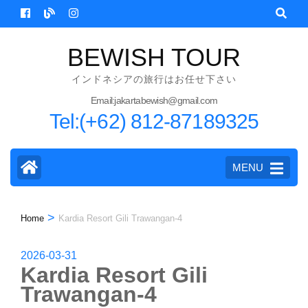
Skip
to
content
BEWISH TOUR
(Press
インドネシアの旅行はお任せ下さい
Enter)
Email:jakartabewish@gmail.com
Tel:(+62) 812-87189325
MENU
>
Home
Kardia Resort Gili Trawangan-4
2026-03-31
Kardia Resort Gili
Trawangan-4