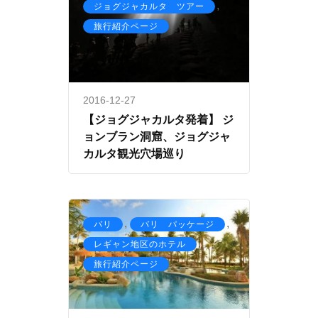
,
ジョグジャカルタ ツアー
旅行紹介ページ
2016-12-27
【ジョグジャカルタ発着】 ジ
ョンブラン洞窟、ジョグジャ
カルタ観光穴場巡り
,
,
バリ
バリ パッケージ
,
レギャン地区のホテル
旅行紹介ページ