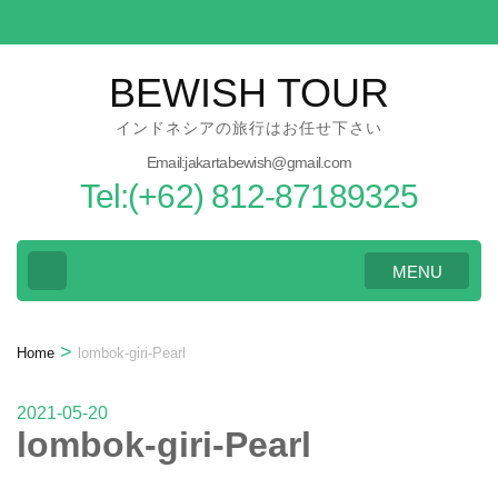
Skip
to
content
BEWISH TOUR
(Press
インドネシアの旅行はお任せ下さい
Enter)
Email:jakartabewish@gmail.com
Tel:(+62) 812-87189325
MENU
>
Home
lombok-giri-Pearl
2021-05-20
lombok-giri-Pearl