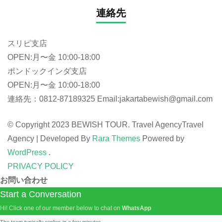
連絡先
スリピ支店
OPEN:月〜金 10:00-18:00
ポンドックインダ支店
OPEN:月〜金 10:00-18:00
連絡先：0812-87189325 Email:jakartabewish@gmail.com
© Copyright 2023 BEWISH TOUR. Travel Agency
Travel
Agency | Developed By
Rara Themes
Powered by
WordPress
.
PRIVACY POLICY
お問い合わせ
Start a Conversation
Hi! Click one of our member below to chat on
WhatsApp
The team typically replies in a few minutes.