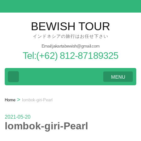
Skip
to
content
BEWISH TOUR
(Press
インドネシアの旅行はお任せ下さい
Enter)
Email:jakartabewish@gmail.com
Tel:(+62) 812-87189325
MENU
>
Home
lombok-giri-Pearl
2021-05-20
lombok-giri-Pearl